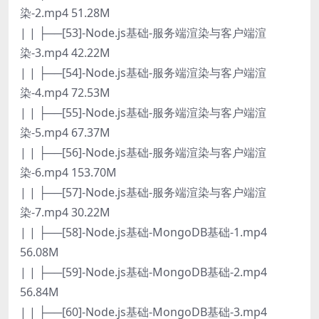
染-2.mp4 51.28M
| | ├──[53]-Node.js基础-服务端渲染与客户端渲
染-3.mp4 42.22M
| | ├──[54]-Node.js基础-服务端渲染与客户端渲
染-4.mp4 72.53M
| | ├──[55]-Node.js基础-服务端渲染与客户端渲
染-5.mp4 67.37M
| | ├──[56]-Node.js基础-服务端渲染与客户端渲
染-6.mp4 153.70M
| | ├──[57]-Node.js基础-服务端渲染与客户端渲
染-7.mp4 30.22M
| | ├──[58]-Node.js基础-MongoDB基础-1.mp4
56.08M
| | ├──[59]-Node.js基础-MongoDB基础-2.mp4
56.84M
| | ├──[60]-Node.js基础-MongoDB基础-3.mp4