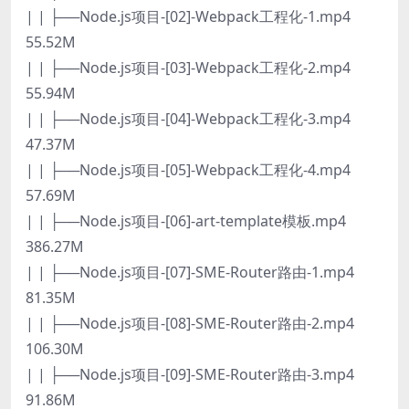
| | ├──Node.js项目-[02]-Webpack工程化-1.mp4
55.52M
| | ├──Node.js项目-[03]-Webpack工程化-2.mp4
55.94M
| | ├──Node.js项目-[04]-Webpack工程化-3.mp4
47.37M
| | ├──Node.js项目-[05]-Webpack工程化-4.mp4
57.69M
| | ├──Node.js项目-[06]-art-template模板.mp4
386.27M
| | ├──Node.js项目-[07]-SME-Router路由-1.mp4
81.35M
| | ├──Node.js项目-[08]-SME-Router路由-2.mp4
106.30M
| | ├──Node.js项目-[09]-SME-Router路由-3.mp4
91.86M