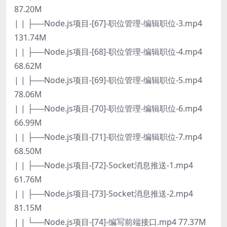
87.20M
| | ├──Node.js项目-[67]-职位管理-编辑职位-3.mp4
131.74M
| | ├──Node.js项目-[68]-职位管理-编辑职位-4.mp4
68.62M
| | ├──Node.js项目-[69]-职位管理-编辑职位-5.mp4
78.06M
| | ├──Node.js项目-[70]-职位管理-编辑职位-6.mp4
66.99M
| | ├──Node.js项目-[71]-职位管理-编辑职位-7.mp4
68.50M
| | ├──Node.js项目-[72]-Socket消息推送-1.mp4
61.76M
| | ├──Node.js项目-[73]-Socket消息推送-2.mp4
81.15M
| | └──Node.js项目-[74]-编写前端接口.mp4 77.37M