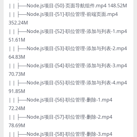
| | ├──Node.js项目-[50]-页面导航组件.mp4 148.52M
| | ├──Node.js项目-[51]-职位管理-前端页面.mp4
352.24M
| | ├──Node.js项目-[52]-职位管理-添加与列表-1.mp4
51.61M
| | ├──Node.js项目-[53]-职位管理-添加与列表-2.mp4
64.83M
| | ├──Node.js项目-[54]-职位管理-添加与列表-3.mp4
70.73M
| | ├──Node.js项目-[55]-职位管理-添加与列表-4.mp4
91.85M
| | ├──Node.js项目-[56]-职位管理-删除-1.mp4
72.24M
| | ├──Node.js项目-[57]-职位管理-删除-2.mp4
78.69M
| | ├──Node.js项目-[58]-职位管理-删除-3.mp4