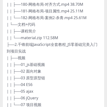
| | ├──180-网格布局-对齐方式.mp4 38.70M
| | ├──181-网格布局-项目属性.mp4 25.11M
| | └──182-网格布局-案例2-杀青.mp4 25.61M
| └──文档+代码
| | ├──课程简介
| | └──material.zip 112.58M
├──2.千锋前端JavaScript全套教程_JS零基础完美入门
到项目实战
| ├──视频
| | ├──01_js基础视频
| | ├──02 面向对象
| | ├──03 原型原型链
| | ├──04 ES6
| | ├──05 ajax
| | ├──06 jQuery
| | └──07 项目视频