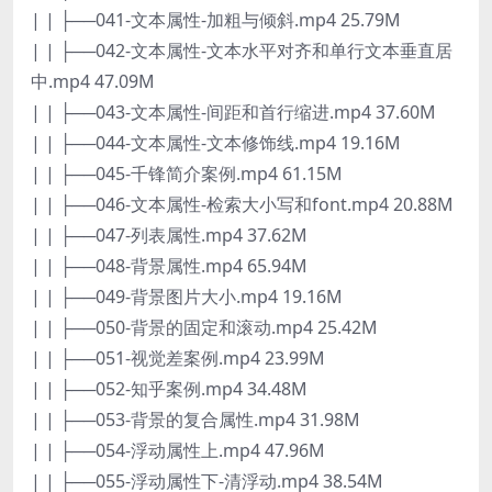
| | ├──041-文本属性-加粗与倾斜.mp4 25.79M
| | ├──042-文本属性-文本水平对齐和单行文本垂直居
中.mp4 47.09M
| | ├──043-文本属性-间距和首行缩进.mp4 37.60M
| | ├──044-文本属性-文本修饰线.mp4 19.16M
| | ├──045-千锋简介案例.mp4 61.15M
| | ├──046-文本属性-检索大小写和font.mp4 20.88M
| | ├──047-列表属性.mp4 37.62M
| | ├──048-背景属性.mp4 65.94M
| | ├──049-背景图片大小.mp4 19.16M
| | ├──050-背景的固定和滚动.mp4 25.42M
| | ├──051-视觉差案例.mp4 23.99M
| | ├──052-知乎案例.mp4 34.48M
| | ├──053-背景的复合属性.mp4 31.98M
| | ├──054-浮动属性上.mp4 47.96M
| | ├──055-浮动属性下-清浮动.mp4 38.54M