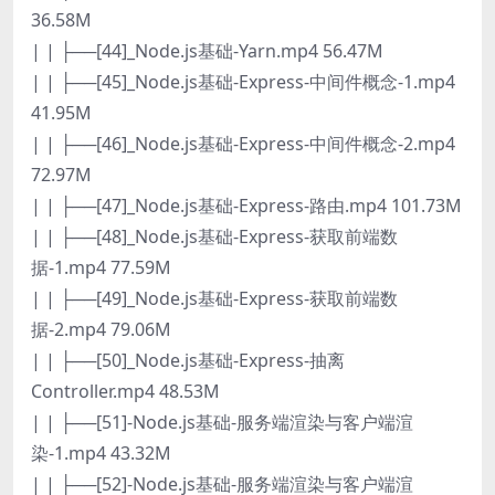
36.58M
| | ├──[44]_Node.js基础-Yarn.mp4 56.47M
| | ├──[45]_Node.js基础-Express-中间件概念-1.mp4
41.95M
| | ├──[46]_Node.js基础-Express-中间件概念-2.mp4
72.97M
| | ├──[47]_Node.js基础-Express-路由.mp4 101.73M
| | ├──[48]_Node.js基础-Express-获取前端数
据-1.mp4 77.59M
| | ├──[49]_Node.js基础-Express-获取前端数
据-2.mp4 79.06M
| | ├──[50]_Node.js基础-Express-抽离
Controller.mp4 48.53M
| | ├──[51]-Node.js基础-服务端渲染与客户端渲
染-1.mp4 43.32M
| | ├──[52]-Node.js基础-服务端渲染与客户端渲