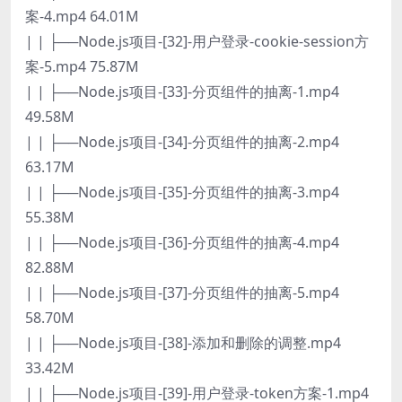
案-4.mp4 64.01M
| | ├──Node.js项目-[32]-用户登录-cookie-session方
案-5.mp4 75.87M
| | ├──Node.js项目-[33]-分页组件的抽离-1.mp4
49.58M
| | ├──Node.js项目-[34]-分页组件的抽离-2.mp4
63.17M
| | ├──Node.js项目-[35]-分页组件的抽离-3.mp4
55.38M
| | ├──Node.js项目-[36]-分页组件的抽离-4.mp4
82.88M
| | ├──Node.js项目-[37]-分页组件的抽离-5.mp4
58.70M
| | ├──Node.js项目-[38]-添加和删除的调整.mp4
33.42M
| | ├──Node.js项目-[39]-用户登录-token方案-1.mp4