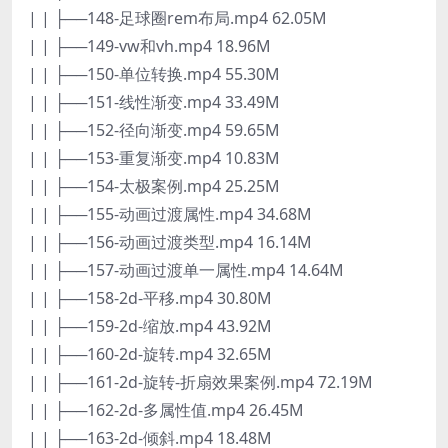
| | ├──148-足球圈rem布局.mp4 62.05M
| | ├──149-vw和vh.mp4 18.96M
| | ├──150-单位转换.mp4 55.30M
| | ├──151-线性渐变.mp4 33.49M
| | ├──152-径向渐变.mp4 59.65M
| | ├──153-重复渐变.mp4 10.83M
| | ├──154-太极案例.mp4 25.25M
| | ├──155-动画过渡属性.mp4 34.68M
| | ├──156-动画过渡类型.mp4 16.14M
| | ├──157-动画过渡单一属性.mp4 14.64M
| | ├──158-2d-平移.mp4 30.80M
| | ├──159-2d-缩放.mp4 43.92M
| | ├──160-2d-旋转.mp4 32.65M
| | ├──161-2d-旋转-折扇效果案例.mp4 72.19M
| | ├──162-2d-多属性值.mp4 26.45M
| | ├──163-2d-倾斜.mp4 18.48M