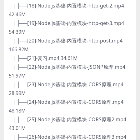
| | ├──[18]-Node.js基础-内置模块-http-get-2.mp4
42.46M
| | ├──[19]-Node.js基础-内置模块-http-get-3.mp4
54.39M
| | ├──[20]-Node.js基础-内置模块-http-post.mp4
166.82M
| | ├──[21]-复习.mp4 34.61M
| | ├──[22]-Node.js基础-内置模块-JSONP原理.mp4
51.97M
| | ├──[23]-Node.js基础-内置模块-CORS原理.mp4
28.99M
| | ├──[24]-Node.js基础-内置模块-CORS原理.mp4
48.18M
| | ├──[25]-Node.js基础-内置模块-CORS原理2.mp4
43.01M
| | ├──[26]-Node.js基础-内置模块-CORS原理3.mp4