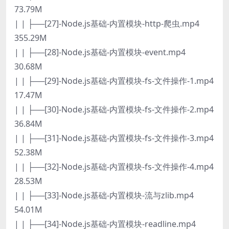
73.79M
| | ├──[27]-Node.js基础-内置模块-http-爬虫.mp4
355.29M
| | ├──[28]-Node.js基础-内置模块-event.mp4
30.68M
| | ├──[29]-Node.js基础-内置模块-fs-文件操作-1.mp4
17.47M
| | ├──[30]-Node.js基础-内置模块-fs-文件操作-2.mp4
36.84M
| | ├──[31]-Node.js基础-内置模块-fs-文件操作-3.mp4
52.38M
| | ├──[32]-Node.js基础-内置模块-fs-文件操作-4.mp4
28.53M
| | ├──[33]-Node.js基础-内置模块-流与zlib.mp4
54.01M
| | ├──[34]-Node.js基础-内置模块-readline.mp4