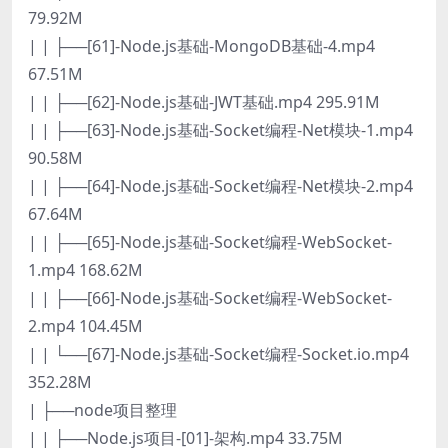
79.92M
| | ├──[61]-Node.js基础-MongoDB基础-4.mp4
67.51M
| | ├──[62]-Node.js基础-JWT基础.mp4 295.91M
| | ├──[63]-Node.js基础-Socket编程-Net模块-1.mp4
90.58M
| | ├──[64]-Node.js基础-Socket编程-Net模块-2.mp4
67.64M
| | ├──[65]-Node.js基础-Socket编程-WebSocket-
1.mp4 168.62M
| | ├──[66]-Node.js基础-Socket编程-WebSocket-
2.mp4 104.45M
| | └──[67]-Node.js基础-Socket编程-Socket.io.mp4
352.28M
| ├──node项目整理
| | ├──Node.js项目-[01]-架构.mp4 33.75M