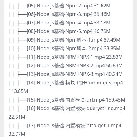
| | ├──[05]-Node.js基础-Npm-2.mp4 31.62M
| | ├──[06]-Node.js基础-Npm-3.mp4 39.46M
| | ├──[07]-Node.js基础-Npm-4.mp4 33.18M
| | ├──[08]-Node.js基础-Npm-5.mp4 46.79M
| | ├──[09]-Node.js基础-Npm脚本-1.mp4 37.49M
| | ├──[10]-Node.js基础-Npm脚本-2.mp4 33.85M
| | ├──[11]-Node.js基础-NRM+NPX-1.mp4 23.83M
| | ├──[12]-Node.js基础-NRM+NPX-2.mp4 56.83M
| | ├──[13]-Node.js基础-NRM+NPX-3.mp4 40.24M
| | ├──[14]-Node.js基础-模块包+CommonJS.mp4
113.85M
| | ├──[15]-Node.js基础-内置模块-url.mp4 169.45M
| | ├──[16]-Node.js基础-内置模块-querystring.mp4
22.51M
| | ├──[17]-Node.js基础-内置模块-http-get-1.mp4
32.77M