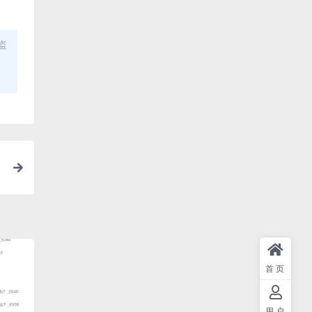
盗
首页
用户