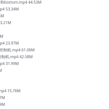
ottom.mp4 44.53M
 53.34M
5M
3.21M
6M
 23.97M
控制机.mp4 61.06M
制机.mp4 42.58M
 31.99M
M
4 15.76M
7M
9M