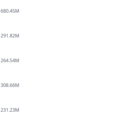
 680.45M
 291.82M
 264.54M
 308.66M
 231.23M