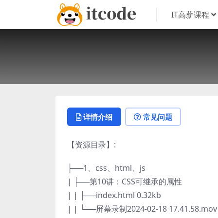
IT高薪课程
详情介绍
常见问题
【资源目录】:
├──1、css、html、js
| ├──第10讲：CSS可继承的属性
| | ├──index.html 0.32kb
| | └──屏幕录制2024-02-18 17.41.58.mov