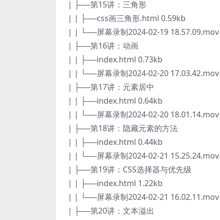
| ├──第15讲：三角形
| | ├──css画三角形.html 0.59kb
| | └──屏幕录制2024-02-19 18.57.09.mov
| ├──第16讲：动画
| | ├──index.html 0.73kb
| | └──屏幕录制2024-02-20 17.03.42.mov
| ├──第17讲：元素居中
| | ├──index.html 0.64kb
| | └──屏幕录制2024-02-20 18.01.14.mov
| ├──第18讲：隐藏元素的方法
| | ├──index.html 0.44kb
| | └──屏幕录制2024-02-21 15.25.24.mov
| ├──第19讲：CSS选择器与优先级
| | ├──index.html 1.22kb
| | └──屏幕录制2024-02-21 16.02.11.mov
| ├──第20讲：文本溢出