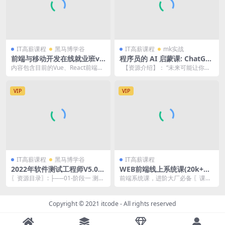
IT高薪课程
黑马博学谷
IT高薪课程
mk实战
前端与移动开发在线就业班v6.
程序员的 AI 启蒙课: ChatGPT
5 | 完结
让你 1 人顶 3 人
内容包含目前的Vue、React前端框
【资源介绍】： “未来可能让你失
架，把全栈工程师要掌握的前端技
业的不是 AI ，而是你身边懂 A...
术、Node...
VIP
VIP
IT高薪课程
黑马博学谷
IT高薪课程
2022年软件测试工程师V5.0|
WEB前端线上系统课(20k+标
价值13980元|重磅首发|完结
准)|2023年|重磅首发|无秘更
〖资源目录〗: ├──01-阶段一 测试
前端系统课，进阶大厂必备 〖课程
新数据结构与算法
基础_v5.0 | ├──01第一章 测...
目录〗: ├──00-公开课 | ├──0
2、邂...
Copyright © 2021
itcode
- All rights reserved