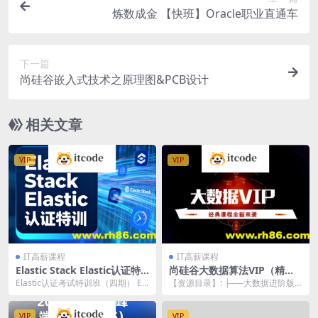
炼数成金 【快班】Oracle职业直通车
下一篇
尚硅谷嵌入式技术之原理图&PCB设计
相关文章
VIP
VIP
IT高薪课程
IT高薪课程
Elastic Stack Elastic认证特
尚硅谷大数据算法VIP（精选
训
版）
Elastic认证考试特训班（四期） Ela
【资源目录】: ├──大数据进阶版
stic认证考试特训班 Elasti...
（视频） | ├──课件 | | ├──01
-...
VIP
VIP