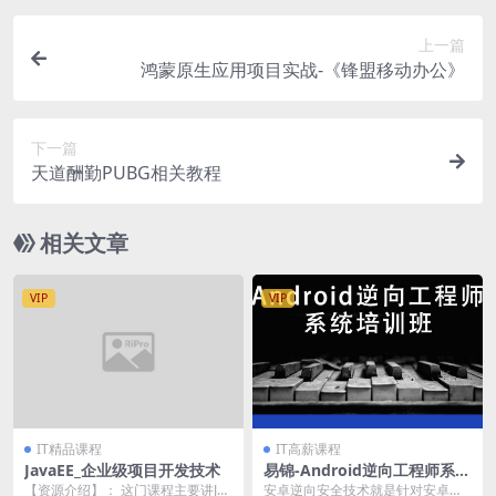
上一篇
鸿蒙原生应用项目实战-《锋盟移动办公》
下一篇
天道酬勤PUBG相关教程
相关文章
VIP
VIP
IT精品课程
IT高薪课程
JavaEE_企业级项目开发技术
易锦-Android逆向工程师系统
培训（11期）| 完结
【资源介绍】： 这门课程主要讲Jav
安卓逆向安全技术就是针对安卓手