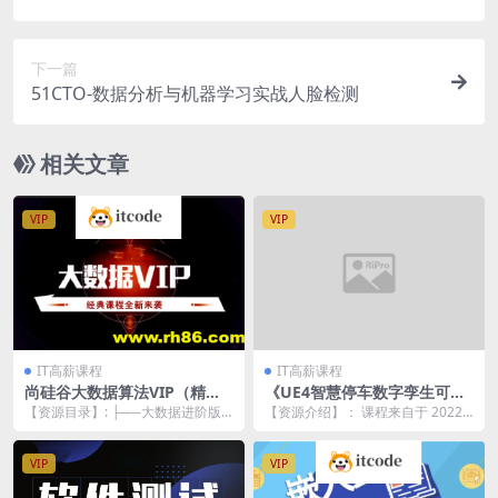
下一篇
51CTO-数据分析与机器学习实战人脸检测
相关文章
VIP
VIP
IT高薪课程
IT高薪课程
尚硅谷大数据算法VIP（精选
《UE4智慧停车数字孪生可视
版）
化》实战项目
【资源目录】: ├──大数据进阶版
【资源介绍】： 课程来自于 2022
（视频） | ├──课件 | | ├──01
年《UE4智慧停车数字孪生可视
-...
化》实战项目，...
VIP
VIP