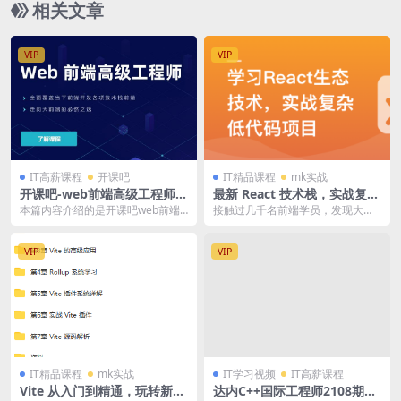
相关文章
VIP
VIP
IT高薪课程
开课吧
IT精品课程
mk实战
开课吧-web前端高级工程师1
最新 React 技术栈，实战复杂
7期|价值6980元|重磅首发|
低代码项目-仿问卷星 | 更新
本篇内容介绍的是开课吧web前端
接触过几千名前端学员，发现大部
完结
完结
高级工程师课程，此课程的特点是
分学员只用过 Vue，但 React 在大
全面覆盖当下前端开...
厂的使用...
VIP
VIP
IT精品课程
mk实战
IT学习视频
IT高薪课程
Vite 从入门到精通，玩转新时
达内C++国际工程师2108期|