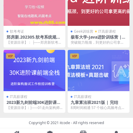
软考考证
Geek训练营
IT高薪课程
郑房新.202305.软考系统规划
极客大学-Java进阶训练营 |
与管理师
完结
【资源目录】： ├──郑房新软考
突破能力瓶颈，到更好的公司拿更
【系规】2023年05月 | ├──01-最
高的薪水 〖资源截图〗:
新精...
VIP
VIP
IT高薪课程
IT高薪课程
2023新九剑前端30K进阶课前
九章算法班2021版 | 完结
端全栈 进阶架构面试工作校招
【资源目录】: ├──01走向架构师
8周时间精通 57 个核心高频考点，
训练营
之路 | ├──第10节10 转型全栈或
9 招击破 FLAG、BATJ 算法面试
者后...
〖...
Copyright © 2021
itcode
- All rights reserved