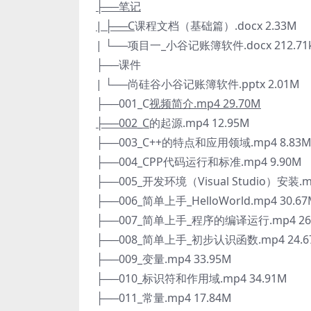
├──笔记
| ├──C
课程文档（基础篇）.docx 2.33M
| └──项目一_小谷记账簿软件.docx 212.71
├──课件
| └──尚硅谷小谷记账簿软件.pptx 2.01M
├──001_C
视频简介.mp4 29.70M
├──002_C
的起源.mp4 12.95M
├──003_C++的特点和应用领域.mp4 8.83
├──004_CPP代码运行和标准.mp4 9.90M
├──005_开发环境（Visual Studio）安装.m
├──006_简单上手_HelloWorld.mp4 30.6
├──007_简单上手_程序的编译运行.mp4 26
├──008_简单上手_初步认识函数.mp4 24.6
├──009_变量.mp4 33.95M
├──010_标识符和作用域.mp4 34.91M
├──011_常量.mp4 17.84M