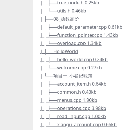
| | ├──tree_node.h 0.25kb
| | └──utils.h 0.46kb
| ├──08_函数高阶
| | ├──default_parameter.cpp 0.61kb
| | ├──function_pointer.cpp 1.43kb
| | └──overload.cpp 1.34kb
| ├──HelloWorld
| | ├──hello_world.cpp 0.24kb
| | └──welcome.cpp 0.27kb
| └──项目一_小谷记账簿
| | ├──account_item.h 0.64kb
| | ├──common.h 0.43kb
| | ├──menus.cpp 1.90kb
| | ├──operations.cpp 3.98kb
| | ├──read_input.cpp 1.00kb
| | └──xiaogu_account.cpp 0.66kb