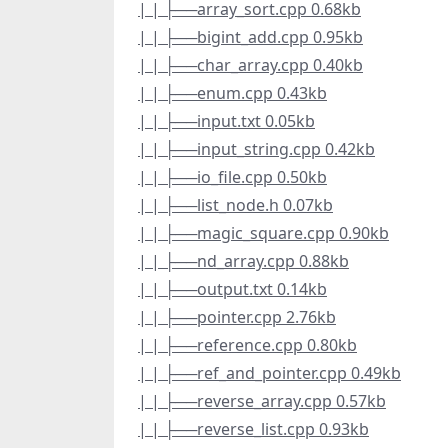
| | ├──array_sort.cpp 0.68kb
| | ├──bigint_add.cpp 0.95kb
| | ├──char_array.cpp 0.40kb
| | ├──enum.cpp 0.43kb
| | ├──input.txt 0.05kb
| | ├──input_string.cpp 0.42kb
| | ├──io_file.cpp 0.50kb
| | ├──list_node.h 0.07kb
| | ├──magic_square.cpp 0.90kb
| | ├──nd_array.cpp 0.88kb
| | ├──output.txt 0.14kb
| | ├──pointer.cpp 2.76kb
| | ├──reference.cpp 0.80kb
| | ├──ref_and_pointer.cpp 0.49kb
| | ├──reverse_array.cpp 0.57kb
| | ├──reverse_list.cpp 0.93kb