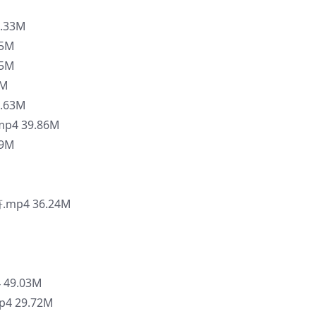
.33M
5M
5M
0M
.63M
4 39.86M
9M
p4 36.24M
49.03M
 29.72M