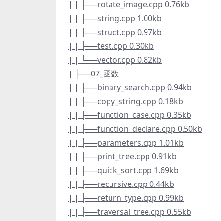
| | ├──rotate_image.cpp 0.76kb
| | ├──string.cpp 1.00kb
| | ├──struct.cpp 0.97kb
| | ├──test.cpp 0.30kb
| | └──vector.cpp 0.82kb
| ├──07_函数
| | ├──binary_search.cpp 0.94kb
| | ├──copy_string.cpp 0.18kb
| | ├──function_case.cpp 0.35kb
| | ├──function_declare.cpp 0.50kb
| | ├──parameters.cpp 1.01kb
| | ├──print_tree.cpp 0.91kb
| | ├──quick_sort.cpp 1.69kb
| | ├──recursive.cpp 0.44kb
| | ├──return_type.cpp 0.99kb
| | ├──traversal_tree.cpp 0.55kb