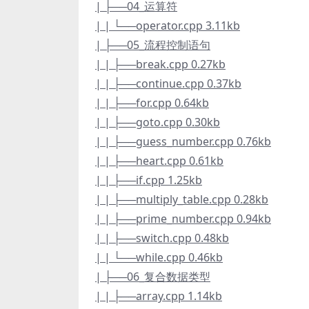
| ├──04_运算符
| | └──operator.cpp 3.11kb
| ├──05_流程控制语句
| | ├──break.cpp 0.27kb
| | ├──continue.cpp 0.37kb
| | ├──for.cpp 0.64kb
| | ├──goto.cpp 0.30kb
| | ├──guess_number.cpp 0.76kb
| | ├──heart.cpp 0.61kb
| | ├──if.cpp 1.25kb
| | ├──multiply_table.cpp 0.28kb
| | ├──prime_number.cpp 0.94kb
| | ├──switch.cpp 0.48kb
| | └──while.cpp 0.46kb
| ├──06_复合数据类型
| | ├──array.cpp 1.14kb