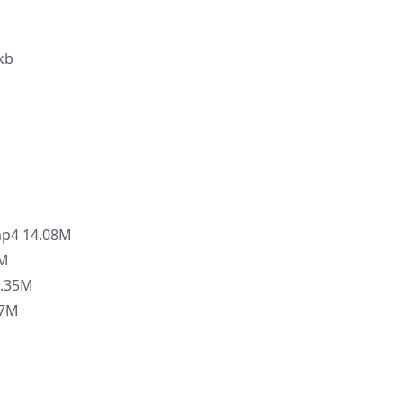
kb
M
p4 14.08M
7M
.35M
7M