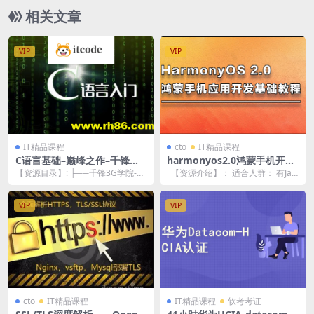
相关文章
VIP
VIP
IT精品课程
cto
IT精品课程
C语言基础–巅峰之作–千锋潘
harmonyos2.0鸿蒙手机开发
老师
基础教程
【资源目录】: ├──千锋3G学院-C
【资源介绍】： 适合人群： 有Jav
语言基础视频教程-第01讲-数字的
a基础，有一定程序开发基础。希...
进制转换...
VIP
VIP
cto
IT精品课程
IT精品课程
软考考证