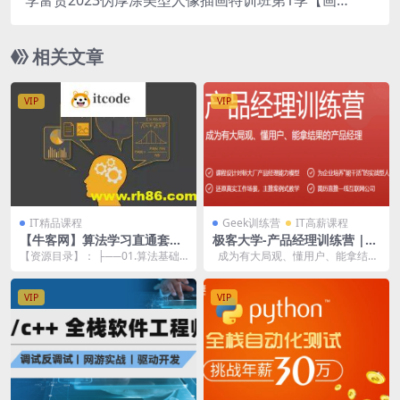
李富贵2023伪厚涂美型人像插画特训班第1季【画
质高清有笔刷】
相关文章
VIP
VIP
IT精品课程
Geek训练营
IT高薪课程
【牛客网】算法学习直通套餐
极客大学-产品经理训练营 |
– 带源码课件
完结
【资源目录】： ├──01.算法基础
成为有大局观、懂用户、能拿结果
入门班（第五期） | ├──第1章 认
的产品经理 〖资源目录〗:
识复杂...
VIP
VIP