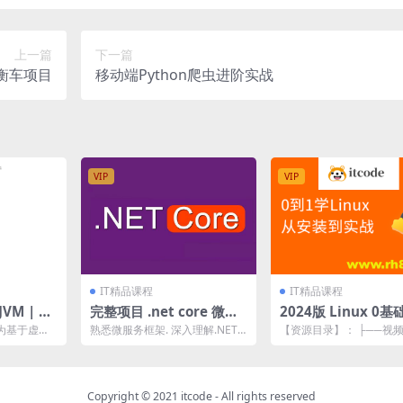
上一篇
下一篇
衡车项目
移动端Python爬虫进阶实战
VIP
VIP
IT精品课程
IT精品课程
VM | 完
完整项目 .net core 微服
2024版 Linux 0
务项目实战 | 完结
手（安装部署+项目
计为基于虚拟
熟悉微服务框架. 深入理解.NET C
【资源目录】： ├──视频 
，重而实现
ore微服务项目. 精通.NET5开发.
─01_Linux课程介绍.mp4 89
...
Copyright © 2021
itcode
- All rights reserved