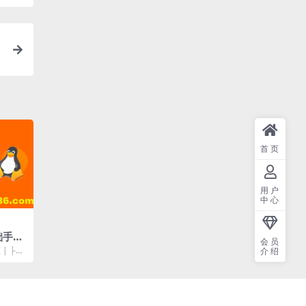
首页
用户
中心
基础手把
会员
实战）
| ├─
介绍
.8...