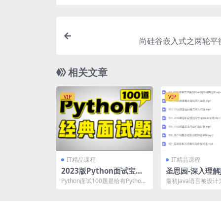
尚硅谷嵌入式之两轮平
相关文章
VIP
VIP
IT精品课程
IT精品课程
2023版Python面试宝典
圣思园-深入理解J
Python面试核心必考100
结
Python面试100题是给有Python
最初Java语言被设
题
基础并且想从事Python相关工作
机器在而非物理机器
的同...
WORA(一次编写，...