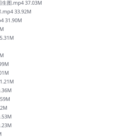
图.mp4 37.03M
mp4 33.92M
 31.90M
5M
5.31M
6M
99M
01M
1.21M
.36M
59M
32M
.53M
.23M
M