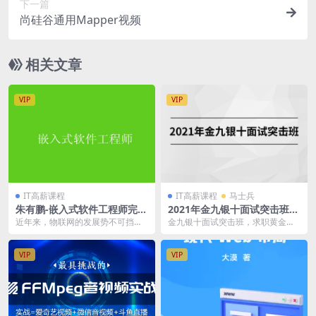
下一篇
尚硅谷通用Mapper视频
相关文章
VIP
VIP
IT高薪课程
IT高薪课程
马士兵
朱有鹏-嵌入式软件工程师完全
2021年金九银十面试突击班|
学习路线图专题
价值15480元|完结
近年来，物联网的发展势不可挡，
金九银十面试突击班，求职黄金期
将很快成为下一个革命性的技术变
“金九银十”已经到了，大家都要再一
革，改变人们的生活方...
次奔赴大大小小的...
VIP
VIP