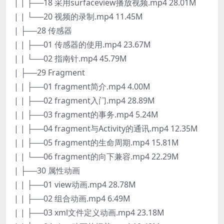
| | ├──18 采用surfaceview播放视频.mp4 28.01M
| | └──20 视频的录制.mp4 11.45M
| ├──28 传感器
| | ├──01 传感器的使用.mp4 23.67M
| | └──02 指南针.mp4 45.79M
| ├──29 Fragment
| | ├──01 fragment简介.mp4 4.00M
| | ├──02 fragment入门.mp4 28.89M
| | ├──03 fragment的事务.mp4 5.24M
| | ├──04 fragment与Activity的通讯.mp4 12.35M
| | ├──05 fragment的生命周期.mp4 15.81M
| | └──06 fragment的向下兼容.mp4 22.29M
| ├──30 属性动画
| | ├──01 view动画.mp4 28.78M
| | ├──02 组合动画.mp4 6.49M
| | ├──03 xml文件定义动画.mp4 23.18M