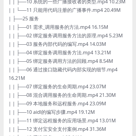
| | ├──10 系统的一些广播接收者的类型.mp4 10.23M
| | └──11 只能用代码注册的广播事件.mp4 20.49M
| ├──25 服务
| | ├──01 需求_调用服务的方法.mp4 16.15M
| | ├──02 绑定服务调用服务方法的原理.mp4 5.23M
| | ├──03 服务内部代码的编写.mp4 14.03M
| | ├──04 绑定服务调用服务方法.mp4 13.21M
| | ├──05 绑定服务调用方法的回顾.mp4 8.54M
| | ├──06 通过接口隐藏代码内部实现的细节.mp4
16.21M
| | ├──07 绑定服务的生命周期.mp4 23.07M
| | ├──08 混合调用服务的生命周期.mp4 21.30M
| | ├──09 本地服务和远程服务.mp4 23.09M
| | ├──10 aidl的编写步骤.mp4 19.12M
| | ├──11 绑定远程服务的应用场景.mp4 13.01M
| | ├──12 支付宝安全支付案例.mp4 31.36M