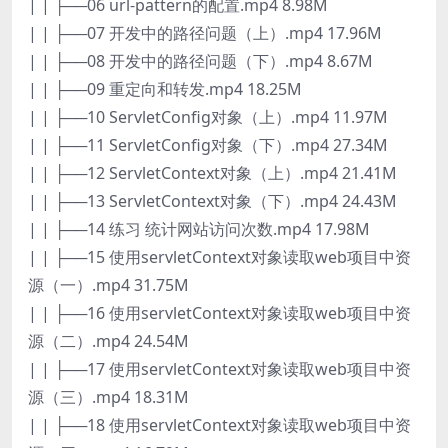
| | ├──06 url-pattern的配置.mp4 8.98M
| | ├──07 开发中的路径问题（上）.mp4 17.96M
| | ├──08 开发中的路径问题（下）.mp4 8.67M
| | ├──09 重定向和转发.mp4 18.25M
| | ├──10 ServletConfig对象（上）.mp4 11.97M
| | ├──11 ServletConfig对象（下）.mp4 27.34M
| | ├──12 ServletContext对象（上）.mp4 21.41M
| | ├──13 ServletContext对象（下）.mp4 24.43M
| | ├──14 练习 统计网站访问次数.mp4 17.98M
| | ├──15 使用servletContext对象读取web项目中资
源（一）.mp4 31.75M
| | ├──16 使用servletContext对象读取web项目中资
源（二）.mp4 24.54M
| | ├──17 使用servletContext对象读取web项目中资
源（三）.mp4 18.31M
| | ├──18 使用servletContext对象读取web项目中资