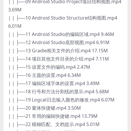
| | ├──09 Android Studio Project项目结构视图.mp4
3.69M
| | ├──10 Android Studio Structure结构视图.mp4
6.01M
| | ├──11 Android Studio的编辑区域.mp4 9.46M
| | ├──12 Android Studio底部视图.mp4 6.91M
| | ├──13 Gradle相关文件的介绍.mp4 17.15M
| | ├──14 项目其他文件目录的介绍.mp4 7.11M
| | ├──15 设置文件的编码.mp4 2.47M
| | ├──16 主题的设置.mp4 6.34M
| | ├──17 编辑区域字体的设置.mp4 3.49M
| | ├──18 行号和方法分割线的显示.mp4 5.68M
| | ├──19 Logcat日志输入颜色的修改.mp4 6.07M
| | ├──20 窗体快捷键.mp4 3.50M
| | ├──21 常用的编辑快捷键.mp4 13.79M
| | ├──22 模糊匹配、文档提示.mp4 5.01M