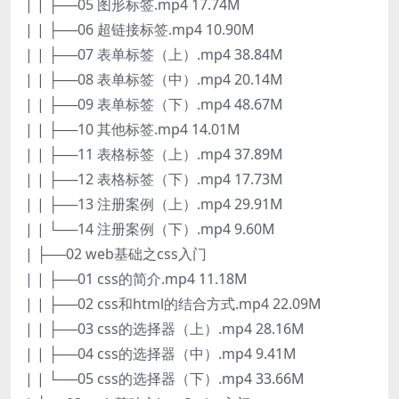
| | ├──05 图形标签.mp4 17.74M
| | ├──06 超链接标签.mp4 10.90M
| | ├──07 表单标签（上）.mp4 38.84M
| | ├──08 表单标签（中）.mp4 20.14M
| | ├──09 表单标签（下）.mp4 48.67M
| | ├──10 其他标签.mp4 14.01M
| | ├──11 表格标签（上）.mp4 37.89M
| | ├──12 表格标签（下）.mp4 17.73M
| | ├──13 注册案例（上）.mp4 29.91M
| | └──14 注册案例（下）.mp4 9.60M
| ├──02 web基础之css入门
| | ├──01 css的简介.mp4 11.18M
| | ├──02 css和html的结合方式.mp4 22.09M
| | ├──03 css的选择器（上）.mp4 28.16M
| | ├──04 css的选择器（中）.mp4 9.41M
| | └──05 css的选择器（下）.mp4 33.66M