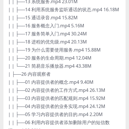
| | ├──13 系统服务.mp4 23.01M
| | ├──14 利用系统服务监听通话的状态.mp4 16.18M
| | ├──15 通话录音.mp4 15.82M
| | ├──16 服务概念入门.mp4 5.16M
| | ├──17 服务简单入门.mp4 30.24M
| | ├──18 进程的优先级.mp4 20.13M
| | ├──19 为什么需要使用服务.mp4 15.88M
| | ├──20 服务的生命周期.mp4 12.04M
| | └──21 简易音乐播放器.mp4 43.38M
| ├──26 内容观察者
| | ├──01 内容提供者的概念.mp4 9.40M
| | ├──02 内容提供者的工作方式.mp4 26.13M
| | ├──03 内容提供者的匹配规则.mp4 15.92M
| | ├──04 内容提供者的业务实现.mp4 24.12M
| | ├──05 学习内容提供者的目的.mp4 2.20M
| | ├──06 利用内容提供者添加删除用户的短信数