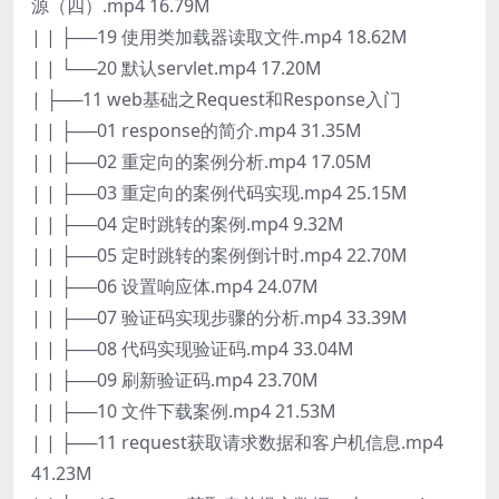
源（四）.mp4 16.79M
| | ├──19 使用类加载器读取文件.mp4 18.62M
| | └──20 默认servlet.mp4 17.20M
| ├──11 web基础之Request和Response入门
| | ├──01 response的简介.mp4 31.35M
| | ├──02 重定向的案例分析.mp4 17.05M
| | ├──03 重定向的案例代码实现.mp4 25.15M
| | ├──04 定时跳转的案例.mp4 9.32M
| | ├──05 定时跳转的案例倒计时.mp4 22.70M
| | ├──06 设置响应体.mp4 24.07M
| | ├──07 验证码实现步骤的分析.mp4 33.39M
| | ├──08 代码实现验证码.mp4 33.04M
| | ├──09 刷新验证码.mp4 23.70M
| | ├──10 文件下载案例.mp4 21.53M
| | ├──11 request获取请求数据和客户机信息.mp4
41.23M