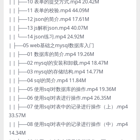
| | ├──10 表单的提交方式.mp4 20.42M
| | ├──11 表单的校验.mp4 44.09M
| | ├──12 json的简介.mp4 17.61M
| | ├──13 js解析json.mp4 40.07M
| | └──14 json练习.mp4 24.92M
| ├──05 web基础之mysql数据库入门
| | ├──01 数据库的简介.mp4 19.26M
| | ├──02 mysql的安装和卸载.mp4 18.47M
| | ├──03 mysql的存储结构.mp4 14.77M
| | ├──04 sql的简介.mp4 11.84M
| | ├──05 使用sql对数据库的操作.mp4 19.36M
| | ├──06 使用sql对表进行操作.mp4 26.35M
| | ├──07 使用sql对表中的记录进行操作（上）.mp4
33.57M
| | ├──08 使用sql对表中的记录进行操作（中）.mp4
14.34M