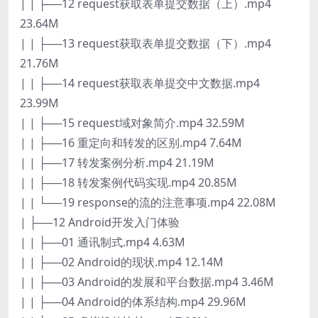
| | ├──12 request获取表单提交数据（上）.mp4
23.64M
| | ├──13 request获取表单提交数据（下）.mp4
21.76M
| | ├──14 request获取表单提交中文数据.mp4
23.99M
| | ├──15 request域对象简介.mp4 32.59M
| | ├──16 重定向和转发的区别.mp4 7.64M
| | ├──17 转发案例分析.mp4 21.19M
| | ├──18 转发案例代码实现.mp4 20.85M
| | └──19 response的流的注意事项.mp4 22.08M
| ├──12 Android开发入门体验
| | ├──01 通讯制式.mp4 4.63M
| | ├──02 Android的现状.mp4 12.14M
| | ├──03 Android的发展和平台数据.mp4 3.46M
| | ├──04 Android的体系结构.mp4 29.96M