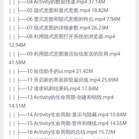
| | ├──04 Activity的数据传递.mp4 37.14M
| | ├──05 隐式意图和显式意图.mp4 18.82M
| | ├──06 显式意图和隐式意图的特点.mp4 7.94M
| | ├──07 隐式意图的详细参数.mp4 26.23M
| | ├──08 利用隐式意图打开系统的浏览器.mp4
12.94M
| | ├──09 利用隐式意图激活短信发送的应用.mp4
41.58M
| | ├──10 短信助手的ui.mp4 21.42M
| | ├──11 开启新的界面获取返回值.mp4 25.69M
| | ├──12 请求码和结果码.mp4 17.84M
| | ├──13 Activity的生命周期-创建和销毁.mp4
14.51M
| | ├──14 Activity生命周期-显示与隐藏.mp4 10.84M
| | ├──15 Activity生命周期-暂停和继续.mp4 14.55M
| | ├──16 Activity生命周期的总结.mp4 15.72M