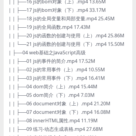
| | ├──16 js的bom对象（上）.mp4 13.65M
| | ├──17 js的bom对象（下）.mp4 33.17M
| | ├──18 js的全局变量和局部变量.mp4 25.45M
| | ├──19 js的全局函数.mp4 17.43M
| | ├──20 js的函数的创建与使用（上）.mp4 25.86M
| | └──21 js的函数的创建与使用（下）.mp4 15.50M
| ├──04 web基础之JavaScript高级
| | ├──01 js的事件的简介.mp4 17.52M
| | ├──02 js的常用事件（上）.mp4 10.55M
| | ├──03 js的常用事件（下）.mp4 16.41M
| | ├──04 dom简介（上）.mp4 15.44M
| | ├──05 dom简介（下）.mp4 7.03M
| | ├──06 document对象（上）.mp4 21.20M
| | ├──07 document对象（下）.mp4 16.08M
| | ├──08 innerHTML属性.mp4 11.19M
| | ├──09 练习-动态生成表格.mp4 27.68M