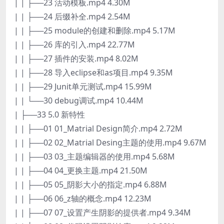
| | ├──23 活动模板.mp4 4.30M
| | ├──24 后缀补全.mp4 2.54M
| | ├──25 module的创建和删除.mp4 5.17M
| | ├──26 库的引入.mp4 22.77M
| | ├──27 插件的安装.mp4 8.02M
| | ├──28 导入eclipse和as项目.mp4 9.35M
| | ├──29 Junit单元测试.mp4 15.99M
| | └──30 debug调试.mp4 10.44M
| ├──33 5.0 新特性
| | ├──01 01_Matrial Design简介.mp4 2.72M
| | ├──02 02_Matrial Desing主题的使用.mp4 9.67M
| | ├──03 03_主题编辑器的使用.mp4 5.68M
| | ├──04 04_更换主题.mp4 21.50M
| | ├──05 05_阴影大小的指定.mp4 6.88M
| | ├──06 06_z轴的概念.mp4 12.23M
| | ├──07 07_设置产生阴影的提供者.mp4 9.34M