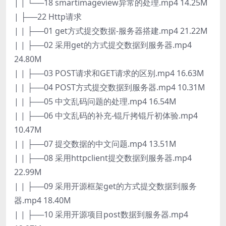
| | └──18 smartimageview异常的处理.mp4 14.25M
| ├──22 Http请求
| | ├──01 get方式提交数据-服务器搭建.mp4 21.22M
| | ├──02 采用get的方式提交数据到服务器.mp4
24.80M
| | ├──03 POST请求和GET请求的区别.mp4 16.63M
| | ├──04 POST方式提交数据到服务器.mp4 10.31M
| | ├──05 中文乱码问题的处理.mp4 16.54M
| | ├──06 中文乱码的补充-锟斤拷锟斤初体验.mp4
10.47M
| | ├──07 提交数据的中文问题.mp4 13.51M
| | ├──08 采用httpclient提交数据到服务器.mp4
22.99M
| | ├──09 采用开源框架get的方式提交数据到服务
器.mp4 18.40M
| | ├──10 采用开源项目post数据到服务器.mp4