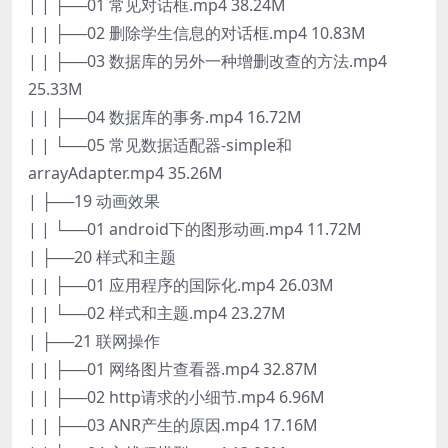
| | ├──01 常见对话框.mp4 38.24M
| | ├──02 删除学生信息的对话框.mp4 10.83M
| | ├──03 数据库的另外一种增删改查的方法.mp4
25.33M
| | ├──04 数据库的事务.mp4 16.72M
| | └──05 常见数据适配器-simple和
arrayAdapter.mp4 35.26M
| ├──19 动画效果
| | └──01 android下的图形动画.mp4 11.72M
| ├──20 样式和主题
| | ├──01 应用程序的国际化.mp4 26.03M
| | └──02 样式和主题.mp4 23.27M
| ├──21 联网操作
| | ├──01 网络图片查看器.mp4 32.87M
| | ├──02 http请求的小细节.mp4 6.96M
| | ├──03 ANR产生的原因.mp4 17.16M