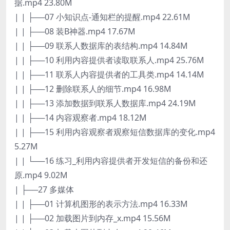
据.mp4 23.80M
| | ├──07 小知识点-通知栏的提醒.mp4 22.61M
| | ├──08 装B神器.mp4 17.67M
| | ├──09 联系人数据库的表结构.mp4 14.84M
| | ├──10 利用内容提供者读取联系人.mp4 25.76M
| | ├──11 联系人内容提供者的工具类.mp4 14.14M
| | ├──12 删除联系人的细节.mp4 16.98M
| | ├──13 添加数据到联系人数据库.mp4 24.19M
| | ├──14 内容观察者.mp4 18.12M
| | ├──15 利用内容观察者观察短信数据库的变化.mp4
5.27M
| | └──16 练习_利用内容提供者开发短信的备份和还
原.mp4 9.02M
| ├──27 多媒体
| | ├──01 计算机图形的表示方法.mp4 16.33M
| | ├──02 加载图片到内存_x.mp4 15.56M