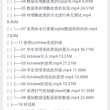
| | ├──04 数据库增删改查的sql语句.mp4 4.00M
| | ├──05 数据库的增删改查的实现.mp4 24.51M
| | ├──06 对增删改查的方法进行单元测试.mp4
8.45M
| | └──07 采用命令行查看sqlite数据库的内容.mp4
7.83M
| ├──17 使用ListView实现列表
| | ├──01 学生管理系统界面的显示.mp4 36.11M
| | ├──02 listview引入.mp4 13.31M
| | ├──03 listview的使用.mp4 21.21M
| | ├──04 学生管理系统的升级.mp4 11.96M
| | ├──05 listview的优化的原理.mp4 10.40M
| | ├──06 listview的优化.mp4 10.37M
| | ├──07 采用打气筒创建view对象.mp4 31.50M
| | └──08 通知数据适配器刷新数据.mp4 22.46M
| ├──18 对话框