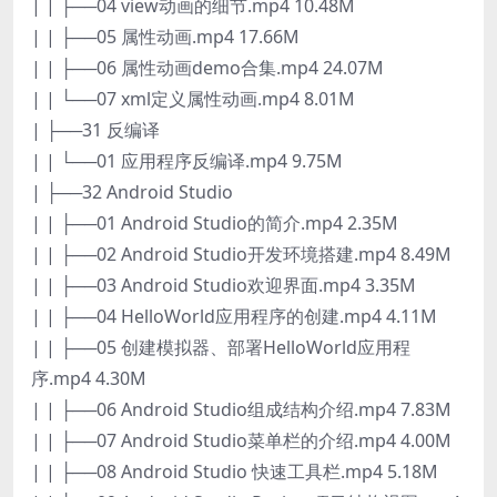
| | ├──04 view动画的细节.mp4 10.48M
| | ├──05 属性动画.mp4 17.66M
| | ├──06 属性动画demo合集.mp4 24.07M
| | └──07 xml定义属性动画.mp4 8.01M
| ├──31 反编译
| | └──01 应用程序反编译.mp4 9.75M
| ├──32 Android Studio
| | ├──01 Android Studio的简介.mp4 2.35M
| | ├──02 Android Studio开发环境搭建.mp4 8.49M
| | ├──03 Android Studio欢迎界面.mp4 3.35M
| | ├──04 HelloWorld应用程序的创建.mp4 4.11M
| | ├──05 创建模拟器、部署HelloWorld应用程
序.mp4 4.30M
| | ├──06 Android Studio组成结构介绍.mp4 7.83M
| | ├──07 Android Studio菜单栏的介绍.mp4 4.00M
| | ├──08 Android Studio 快速工具栏.mp4 5.18M