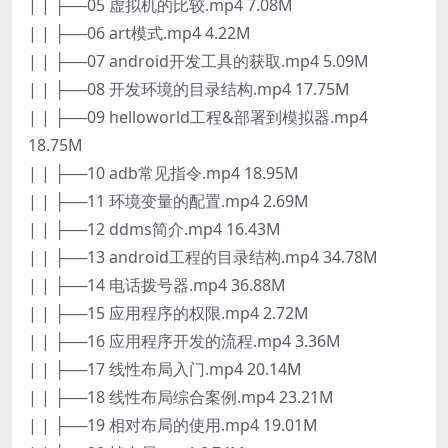
| | ├──05 虚拟机的比较.mp4 7.08M
| | ├──06 art模式.mp4 4.22M
| | ├──07 android开发工具的获取.mp4 5.09M
| | ├──08 开发环境的目录结构.mp4 17.75M
| | ├──09 helloworld工程&部署到模拟器.mp4
18.75M
| | ├──10 adb常见指令.mp4 18.95M
| | ├──11 环境变量的配置.mp4 2.69M
| | ├──12 ddms简介.mp4 16.43M
| | ├──13 android工程的目录结构.mp4 34.78M
| | ├──14 电话拨号器.mp4 36.88M
| | ├──15 应用程序的权限.mp4 2.72M
| | ├──16 应用程序开发的流程.mp4 3.36M
| | ├──17 线性布局入门.mp4 20.14M
| | ├──18 线性布局综合案例.mp4 23.21M
| | ├──19 相对布局的使用.mp4 19.01M