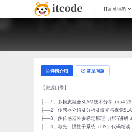
IT高薪课程
详情介绍
常见问题
【资源目录】:
├──1、多模态融合SLAM技术分享 .mp4 280
├──2、传感器介绍及分析及激光与视觉SLAM算
├──3、多传感器外参标定原理与代码讲解 .mp4
├──4、激光—惯性子系统（LIS）代码精读 .mp