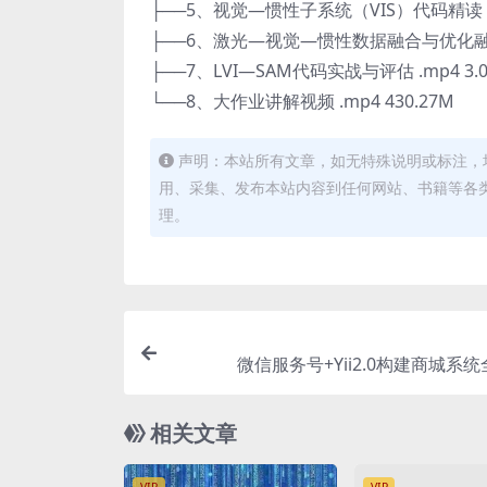
├──5、视觉—惯性子系统（VIS）代码精读 .m
├──6、激光—视觉—惯性数据融合与优化融合 .
├──7、LVI—SAM代码实战与评估 .mp4 3.0
└──8、大作业讲解视频 .mp4 430.27M
声明：本站所有文章，如无特殊说明或标注，
用、采集、发布本站内容到任何网站、书籍等各
理。
微信服务号+Yii2.0构建商城系
相关文章