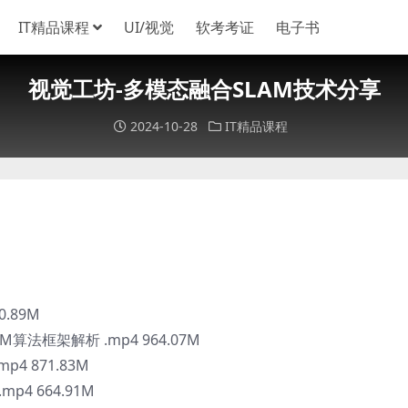
IT精品课程
UI/视觉
软考考证
电子书
视觉工坊-多模态融合SLAM技术分享
2024-10-28
IT精品课程
.89M
法框架解析 .mp4 964.07M
 871.83M
4 664.91M