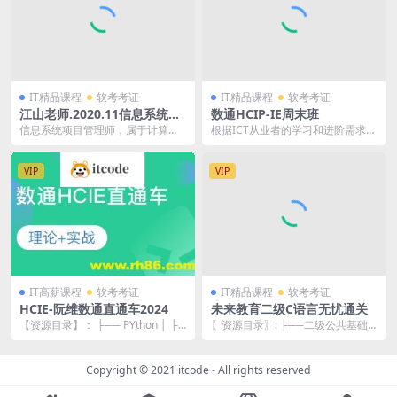
IT精品课程
软考考证
IT精品课程
软考考证
江山老师.2020.11信息系统项
数通HCIP-IE周末班
目管理师 | 完结
信息系统项目管理师，属于计算机
根据ICT从业者的学习和进阶需求，
技术与软件（高级）专业技术资
华为认证分为工程师级别（HCI
格。通过本考试的合格人...
A）、高级工程师...
VIP
VIP
IT高薪课程
软考考证
IT精品课程
软考考证
HCIE-阮维数通直通车2024
未来教育二级C语言无忧通关
【资源目录】： ├── PYthon │ ├─
〖资源目录〗: ├──二级公共基础
─ Datacom Python ...
知识ppt | ├──二级公共基础直播
课——第...
Copyright © 2021
itcode
- All rights reserved