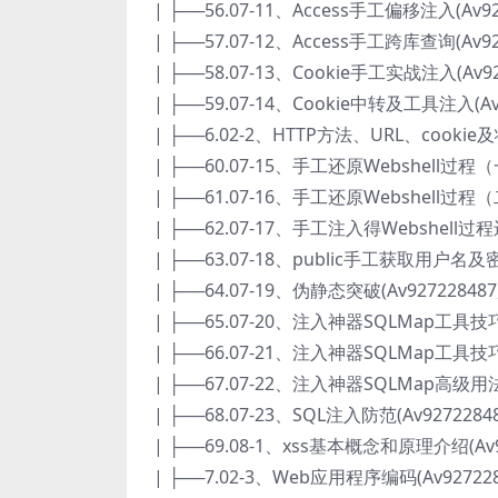
| ├──56.07-11、Access手工偏移注入(Av927
| ├──57.07-12、Access手工跨库查询(Av927
| ├──58.07-13、Cookie手工实战注入(Av927
| ├──59.07-14、Cookie中转及工具注入(Av92
| ├──6.02-2、HTTP方法、URL、cookie及状
| ├──60.07-15、手工还原Webshell过程（一）
| ├──61.07-16、手工还原Webshell过程（二）
| ├──62.07-17、手工注入得Webshell过程还原
| ├──63.07-18、public手工获取用户名及密码(
| ├──64.07-19、伪静态突破(Av927228487,
| ├──65.07-20、注入神器SQLMap工具技巧（一
| ├──66.07-21、注入神器SQLMap工具技巧（二
| ├──67.07-22、注入神器SQLMap高级用法(Av
| ├──68.07-23、SQL注入防范(Av927228487
| ├──69.08-1、xss基本概念和原理介绍(Av927
| ├──7.02-3、Web应用程序编码(Av9272284