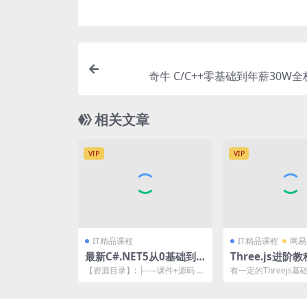
奇牛 C/C++零基础到年薪30W
相关文章
VIP
VIP
IT精品课程
IT精品课程
网易
最新C#.NET5从0基础到
Three.js进阶教
精通 60课【课件+源码】
【资源目录】: ├──课件+源码 |
有一定的Threejs基
├──.NET5 从零基础精通【课
基础，希望能够深入理解
件】 ....
s引擎...