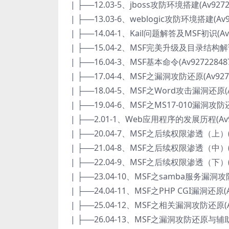
| ├──12.03-5、jboss攻防环境搭建(Av92722
| ├──13.03-6、weblogic攻防环境搭建(Av92
| ├──14.04-1、Kail问题解答及MSF初识(Av92
| ├──15.04-2、MSF完美升级及目录结构解读(Av
| ├──16.04-3、MSF基本命令(Av927228487,
| ├──17.04-4、MSF之漏洞攻防还原(Av92722
| ├──18.04-5、MSF之Word攻击漏洞还原(Av9
| ├──19.04-6、MSF之MS17-010漏洞攻防还原
| ├──2.01-1、Web应用程序的发展历程(Av927
| ├──20.04-7、MSF之后续权限渗透（上）(Av9
| ├──21.04-8、MSF之后续权限渗透（中）(Av9
| ├──22.04-9、MSF之后续权限渗透（下）(Av9
| ├──23.04-10、MSF之samba服务漏洞攻防还原
| ├──24.04-11、MSF之PHP CGI漏洞还原(Av
| ├──25.04-12、MSF之相关漏洞攻防还原(Av92
| ├──26.04-13、MSF之漏洞攻防还原与辅助模块