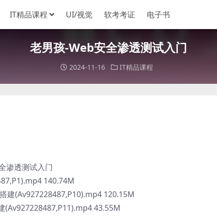
IT精品课程
UI/视觉
软考考证
电子书
老男孩-Web安全渗透测试入门
2024-11-16
IT精品课程
安全渗透测试入门
,P1).mp4 140.74M
建(Av927228487,P10).mp4 120.15M
Av927228487,P11).mp4 43.55M