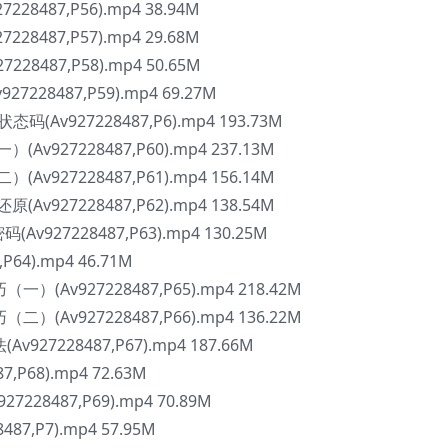
228487,P56).mp4 38.94M
228487,P57).mp4 29.68M
228487,P58).mp4 50.65M
7228487,P59).mp4 69.27M
态码(Av927228487,P6).mp4 193.73M
(Av927228487,P60).mp4 237.13M
(Av927228487,P61).mp4 156.14M
(Av927228487,P62).mp4 138.54M
Av927228487,P63).mp4 130.25M
P64).mp4 46.71M
）(Av927228487,P65).mp4 218.42M
）(Av927228487,P66).mp4 136.22M
927228487,P67).mp4 187.66M
,P68).mp4 72.63M
228487,P69).mp4 70.89M
87,P7).mp4 57.95M