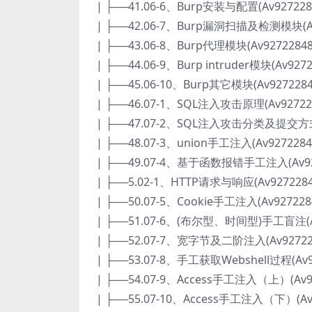
| ├──41.06-6、Burp安装与配置(Av9272284
| ├──42.06-7、Burp漏洞扫描及检测模块(Av92
| ├──43.06-8、Burp代理模块(Av927228487
| ├──44.06-9、Burp intruder模块(Av9272
| ├──45.06-10、Burp其它模块(Av92722848
| ├──46.07-1、SQL注入攻击原理(Av9272284
| ├──47.07-2、SQL注入攻击分类及提交方式(Av
| ├──48.07-3、union手工注入(Av92722848
| ├──49.07-4、基于函数报错手工注入(Av9272
| ├──5.02-1、HTTP请求与响应(Av92722848
| ├──50.07-5、Cookie手工注入(Av9272284
| ├──51.07-6、(布尔型、时间型)手工盲注(Av92
| ├──52.07-7、宽字节及二阶注入(Av9272284
| ├──53.07-8、手工获取Webshell过程(Av92
| ├──54.07-9、Access手工注入（上）(Av927
| ├──55.07-10、Access手工注入（下）(Av92