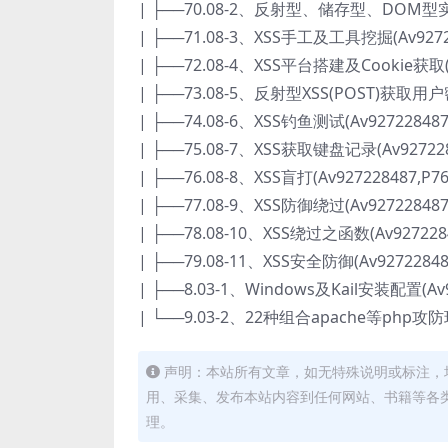
| ├──70.08-2、反射型、储存型、DOM型实战(A
| ├──71.08-3、XSS手工及工具挖掘(Av927228
| ├──72.08-4、XSS平台搭建及Cookie获取(Av
| ├──73.08-5、反射型XSS(POST)获取用户密码
| ├──74.08-6、XSS钓鱼测试(Av927228487,
| ├──75.08-7、XSS获取键盘记录(Av9272284
| ├──76.08-8、XSS盲打(Av927228487,P76
| ├──77.08-9、XSS防御绕过(Av927228487,
| ├──78.08-10、XSS绕过之函数(Av9272284
| ├──79.08-11、XSS安全防御(Av927228487
| ├──8.03-1、Windows及Kail安装配置(Av92
| └──9.03-2、22种组合apache等php攻防环境
声明：本站所有文章，如无特殊说明或标注，
用、采集、发布本站内容到任何网站、书籍等各
理。