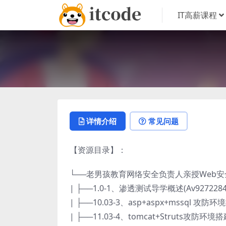
IT高薪课程
详情介绍
常见问题
【资源目录】：
└──老男孩教育网络安全负责人亲授Web
| ├──1.0-1、渗透测试导学概述(Av927228487
| ├──10.03-3、asp+aspx+mssql 攻防环境搭
| ├──11.03-4、tomcat+Struts攻防环境搭建(