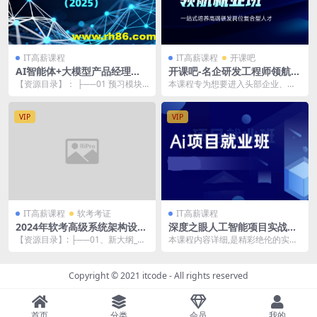
IT高薪课程
IT高薪课程
开课吧
AI智能体+大模型产品经理实
开课吧-名企研发工程师领航就
战营（2025）
业班|价值22800元
【资源目录】： ├──01 预习模块
本课程专为想要进入头部企业、实
| ├──第1章Day00 开篇介绍 | ...
现高薪职业人生的开发工程师打
造，通过语言、算法、L...
VIP
VIP
IT高薪课程
软考考证
IT高薪课程
2024年软考高级系统架构设计
深度之眼人工智能项目实战班
师
| 完结
【资源目录】: ├──01、新大纲_基
本课程内容详细,是精彩绝伦的实战
础精讲新课_第二版 | ├──配套课
项目合集,用理论和实践相结合,匠心
件 |...
打造,诚意出品...
Copyright © 2021
itcode
- All rights reserved
首页
分类
会员
我的