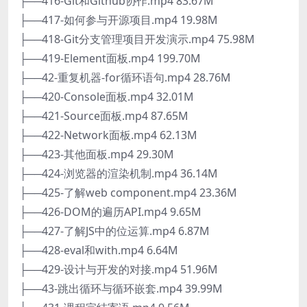
├──416-Git和Github协作.mp4 83.67M
├──417-如何参与开源项目.mp4 19.98M
├──418-Git分支管理项目开发演示.mp4 75.98M
├──419-Element面板.mp4 199.70M
├──42-重复机器-for循环语句.mp4 28.76M
├──420-Console面板.mp4 32.01M
├──421-Source面板.mp4 87.65M
├──422-Network面板.mp4 62.13M
├──423-其他面板.mp4 29.30M
├──424-浏览器的渲染机制.mp4 36.14M
├──425-了解web component.mp4 23.36M
├──426-DOM的遍历API.mp4 9.65M
├──427-了解JS中的位运算.mp4 6.87M
├──428-eval和with.mp4 6.64M
├──429-设计与开发的对接.mp4 51.96M
├──43-跳出循环与循环嵌套.mp4 39.99M