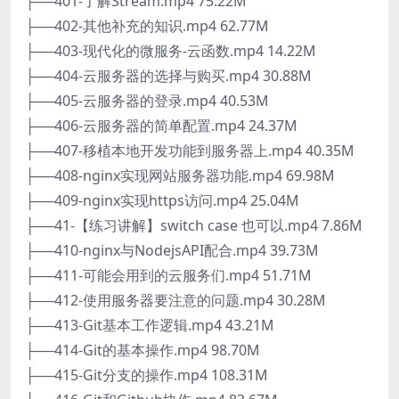
├──401-了解Stream.mp4 75.22M
├──402-其他补充的知识.mp4 62.77M
├──403-现代化的微服务-云函数.mp4 14.22M
├──404-云服务器的选择与购买.mp4 30.88M
├──405-云服务器的登录.mp4 40.53M
├──406-云服务器的简单配置.mp4 24.37M
├──407-移植本地开发功能到服务器上.mp4 40.35M
├──408-nginx实现网站服务器功能.mp4 69.98M
├──409-nginx实现https访问.mp4 25.04M
├──41-【练习讲解】switch case 也可以.mp4 7.86M
├──410-nginx与NodejsAPI配合.mp4 39.73M
├──411-可能会用到的云服务们.mp4 51.71M
├──412-使用服务器要注意的问题.mp4 30.28M
├──413-Git基本工作逻辑.mp4 43.21M
├──414-Git的基本操作.mp4 98.70M
├──415-Git分支的操作.mp4 108.31M