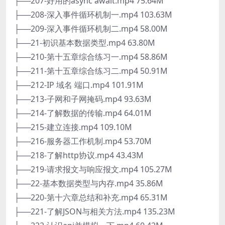
├──207-好用的async await.mp4 75.64M
├──208-深入事件循环机制一.mp4 103.63M
├──209-深入事件循环机制二.mp4 58.00M
├──21-初识基本数据类型.mp4 63.80M
├──210-第十五章综合练习一.mp4 58.86M
├──211-第十五章综合练习二.mp4 50.91M
├──212-IP 域名 端口.mp4 101.91M
├──213-子网和子网掩码.mp4 93.63M
├──214-了解数据的传输.mp4 64.01M
├──215-建立连接.mp4 109.10M
├──216-服务器工作机制.mp4 53.70M
├──218-了解http协议.mp4 43.43M
├──219-请求报文与响应报文.mp4 105.27M
├──22-基本数据类型与内存.mp4 35.86M
├──220-第十六章总结和补充.mp4 65.31M
├──221-了解JSON与相关方法.mp4 135.23M