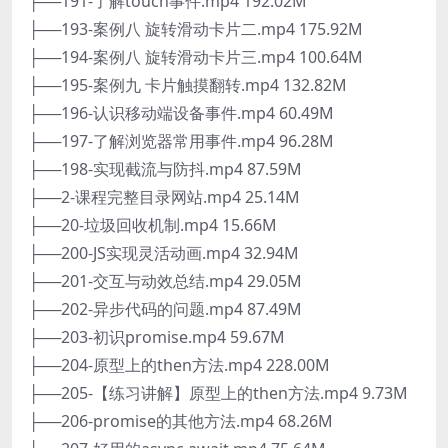
├──191-了解touch事件.mp4 192.02M
├──193-案例八 旋转滑动卡片二.mp4 175.92M
├──194-案例八 旋转滑动卡片三.mp4 100.64M
├──195-案例九 卡片触摸翻转.mp4 132.82M
├──196-认识移动端设备事件.mp4 60.49M
├──197-了解浏览器常用事件.mp4 96.28M
├──198-实现截流与防抖.mp4 87.59M
├──2-课程完整目录网站.mp4 25.14M
├──20-垃圾回收机制.mp4 15.66M
├──200-JS实现灵活动画.mp4 32.94M
├──201-交互与动效总结.mp4 29.05M
├──202-异步代码的问题.mp4 87.49M
├──203-初识promise.mp4 59.67M
├──204-原型上的then方法.mp4 228.00M
├──205-【练习讲解】原型上的then方法.mp4 9.73M
├──206-promise的其他方法.mp4 68.26M