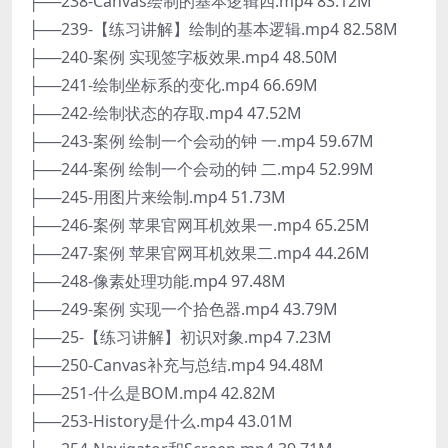
├──238-Canvas绘制的基本逻辑四.mp4 83.12M
├──239-【练习讲解】绘制的基本逻辑.mp4 82.58M
├──240-案例 实现签字板效果.mp4 48.50M
├──241-绘制坐标系的变化.mp4 66.69M
├──242-绘制状态的存取.mp4 47.52M
├──243-案例 绘制一个会动的钟 一.mp4 59.67M
├──244-案例 绘制一个会动的钟 二.mp4 52.99M
├──245-用图片来绘制.mp4 51.73M
├──246-案例 苹果官网耳机效果一.mp4 65.25M
├──247-案例 苹果官网耳机效果二.mp4 44.26M
├──248-像素处理功能.mp4 97.48M
├──249-案例 实现一个拾色器.mp4 43.79M
├──25-【练习讲解】初识对象.mp4 7.23M
├──250-Canvas补充与总结.mp4 94.48M
├──251-什么是BOM.mp4 42.82M
├──253-History是什么.mp4 43.01M