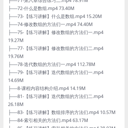
├──71-第六章综合练习二.mp4 78.91M
├──72-什么是数组.mp4 73.40M
├──73-【练习讲解】什么是数组.mp4 15.20M
├──74-修改数组的方法们一.mp4 74.40M
├──75-【练习讲解】修改数组的方法们一.mp4
19.27M
├──77-【练习讲解】修改数组的方法们二.mp4
19.76M
├──78-迭代数组的方法们一.mp4 112.78M
├──79-【练习讲解】迭代数组的方法们一.mp4
14.69M
├──8-课程内容结构介绍.mp4 14.19M
├──81-【练习讲解】迭代数组的方法们二.mp4
26.18M
├──83-【练习讲解】数组排序的方法们.mp4 10.57M
├──84-索引相关的方法们.mp4 63.17M