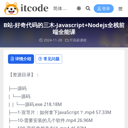
登录
B站-好奇代码的三木-Javascript+Nodejs全栈前
端全能课
2024-11-28
IT高薪课程
详情介绍
常见问题
【资源目录】：
├──源码
| └──源码
| | └──源码.exe 218.18M
├──1-宣导片：如何拿下JavaScript？.mp4 57.33M
├──10-需要安装的几个软件.mp4 26.96M