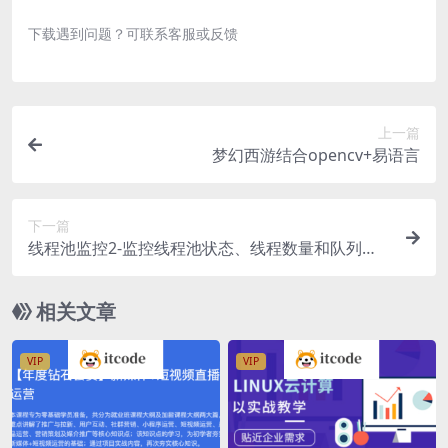
下载遇到问题？可联系客服或反馈
上一篇
梦幻西游结合opencv+易语言
下一篇
线程池监控2-监控线程池状态、线程数量和队列任
务数量等
相关文章
VIP
VIP