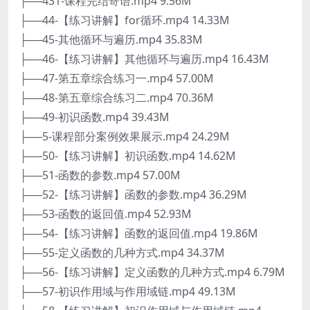
├──431-课程完结寄语.mp4 9.56M
├──44-【练习讲解】for循环.mp4 14.33M
├──45-其他循环与遍历.mp4 35.83M
├──46-【练习讲解】其他循环与遍历.mp4 16.43M
├──47-第五章综合练习一.mp4 57.00M
├──48-第五章综合练习二.mp4 70.36M
├──49-初识函数.mp4 39.43M
├──5-课程部分案例效果展示.mp4 24.29M
├──50-【练习讲解】初识函数.mp4 14.62M
├──51-函数的参数.mp4 57.00M
├──52-【练习讲解】函数的参数.mp4 36.29M
├──53-函数的返回值.mp4 52.93M
├──54-【练习讲解】函数的返回值.mp4 19.86M
├──55-定义函数的几种方式.mp4 34.37M
├──56-【练习讲解】定义函数的几种方式.mp4 6.79M
├──57-初识作用域与作用域链.mp4 49.13M