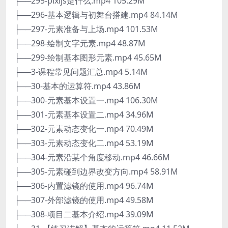
├──295-pixijs是什么.mp4 105.29M
├──296-基本逻辑与初舞台搭建.mp4 84.14M
├──297-元素准备与上场.mp4 101.53M
├──298-绘制文字元素.mp4 48.87M
├──299-绘制基本图形元素.mp4 45.65M
├──3-课程常见问题汇总.mp4 5.14M
├──30-基本的运算符.mp4 43.86M
├──300-元素基本设置一.mp4 106.30M
├──301-元素基本设置二.mp4 34.96M
├──302-元素动态变化一.mp4 70.49M
├──303-元素动态变化二.mp4 53.19M
├──304-元素沿某个角度移动.mp4 46.66M
├──305-元素碰到边界改变方向.mp4 58.91M
├──306-内置滤镜的使用.mp4 96.74M
├──307-外部滤镜的使用.mp4 49.58M
├──308-项目二基本介绍.mp4 39.09M