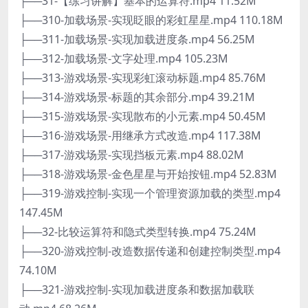
├──31-【练习讲解】基本的运算符.mp4 11.52M
├──310-加载场景-实现眨眼的彩虹星星.mp4 110.18M
├──311-加载场景-实现加载进度条.mp4 56.25M
├──312-加载场景-文字处理.mp4 105.23M
├──313-游戏场景-实现彩虹滚动标题.mp4 85.76M
├──314-游戏场景-标题的其余部分.mp4 39.21M
├──315-游戏场景-实现散布的小元素.mp4 50.45M
├──316-游戏场景-用继承方式改造.mp4 117.38M
├──317-游戏场景-实现挡板元素.mp4 88.02M
├──318-游戏场景-金色星星与开始按钮.mp4 52.83M
├──319-游戏控制-实现一个管理资源加载的类型.mp4
147.45M
├──32-比较运算符和隐式类型转换.mp4 75.24M
├──320-游戏控制-改造数据传递和创建控制类型.mp4
74.10M
├──321-游戏控制-实现加载进度条和数据加载联