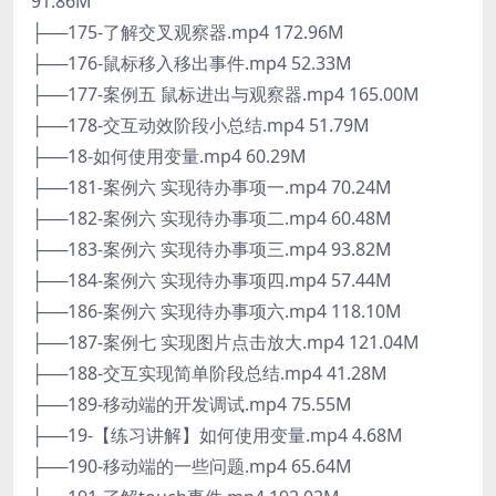
91.86M
├──175-了解交叉观察器.mp4 172.96M
├──176-鼠标移入移出事件.mp4 52.33M
├──177-案例五 鼠标进出与观察器.mp4 165.00M
├──178-交互动效阶段小总结.mp4 51.79M
├──18-如何使用变量.mp4 60.29M
├──181-案例六 实现待办事项一.mp4 70.24M
├──182-案例六 实现待办事项二.mp4 60.48M
├──183-案例六 实现待办事项三.mp4 93.82M
├──184-案例六 实现待办事项四.mp4 57.44M
├──186-案例六 实现待办事项六.mp4 118.10M
├──187-案例七 实现图片点击放大.mp4 121.04M
├──188-交互实现简单阶段总结.mp4 41.28M
├──189-移动端的开发调试.mp4 75.55M
├──19-【练习讲解】如何使用变量.mp4 4.68M
├──190-移动端的一些问题.mp4 65.64M