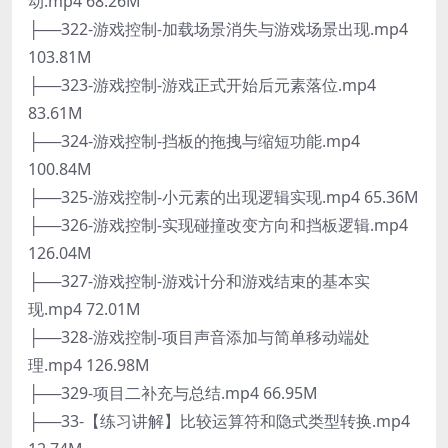
动.mp4 68.26M
├──322-游戏控制-加载场景消失与游戏场景出现.mp4
103.81M
├──323-游戏控制-游戏正式开始后元素落位.mp4
83.61M
├──324-游戏控制-挡板的拖拽与缩短功能.mp4
100.84M
├──325-游戏控制-小元素的出现逻辑实现.mp4 65.36M
├──326-游戏控制-实现碰撞改变方向和挡板逻辑.mp4
126.04M
├──327-游戏控制-游戏计分和游戏结束的基本实
现.mp4 72.01M
├──328-游戏控制-项目声音添加与简单移动端处
理.mp4 126.98M
├──329-项目二补充与总结.mp4 66.95M
├──33-【练习讲解】比较运算符和隐式类型转换.mp4