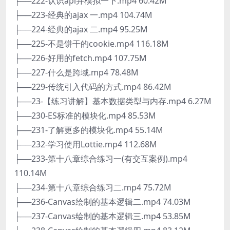
├──222-认识api并模拟一下.mp4 60.42M
├──223-经典的ajax 一.mp4 104.74M
├──224-经典的ajax 二.mp4 95.25M
├──225-不是饼干的cookie.mp4 116.18M
├──226-好用的fetch.mp4 107.75M
├──227-什么是跨域.mp4 78.48M
├──229-传统引入代码的方式.mp4 86.42M
├──23-【练习讲解】基本数据类型与内存.mp4 6.27M
├──230-ES标准的模块化.mp4 85.53M
├──231-了解更多的模块化.mp4 55.14M
├──232-学习使用Lottie.mp4 112.68M
├──233-第十八章综合练习一(有交互案例).mp4
110.14M
├──234-第十八章综合练习二.mp4 75.72M
├──236-Canvas绘制的基本逻辑二.mp4 74.03M
├──237-Canvas绘制的基本逻辑三.mp4 53.85M