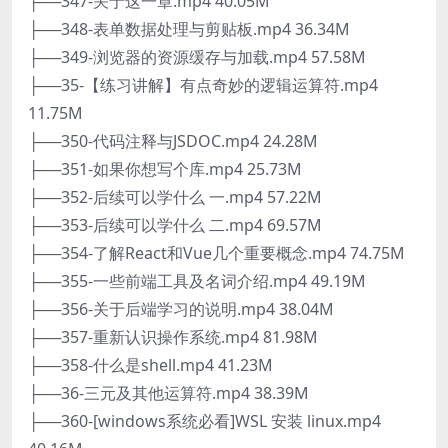
├──347-关于这一章.mp4 40.05M
├──348-表单数据处理与剪贴板.mp4 36.34M
├──349-浏览器的资源缓存与加载.mp4 57.58M
├──35-【练习讲解】有点奇妙的逻辑运算符.mp4
11.75M
├──350-代码注释与JSDOC.mp4 24.28M
├──351-如果你想写个库.mp4 25.73M
├──352-后续可以学什么 一.mp4 57.22M
├──353-后续可以学什么 二.mp4 69.57M
├──354-了解React和Vue几个重要概念.mp4 74.75M
├──355-一些前端工具及名词介绍.mp4 49.19M
├──356-关于后端学习的说明.mp4 38.04M
├──357-重新认识操作系统.mp4 81.98M
├──358-什么是shell.mp4 41.23M
├──36-三元及其他运算符.mp4 38.39M
├──360-[windows系统必看]WSL 安装 linux.mp4