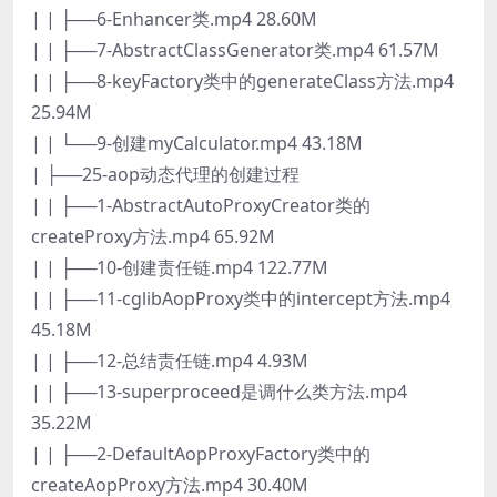
| | ├──6-Enhancer类.mp4 28.60M
| | ├──7-AbstractClassGenerator类.mp4 61.57M
| | ├──8-keyFactory类中的generateClass方法.mp4
25.94M
| | └──9-创建myCalculator.mp4 43.18M
| ├──25-aop动态代理的创建过程
| | ├──1-AbstractAutoProxyCreator类的
createProxy方法.mp4 65.92M
| | ├──10-创建责任链.mp4 122.77M
| | ├──11-cglibAopProxy类中的intercept方法.mp4
45.18M
| | ├──12-总结责任链.mp4 4.93M
| | ├──13-superproceed是调什么类方法.mp4
35.22M
| | ├──2-DefaultAopProxyFactory类中的
createAopProxy方法.mp4 30.40M