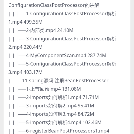
ConfigurationClassPostProcessor的讲解
| | ├──1-ConfigurationClassPostProcessor解析
1.mp4 499.35M
| | ├──2-内部类.mp4 24.10M
| | ├──3-ConfigurationClassPostProcessor解析
2.mp4 220.44M
| | ├──4-MyComponentScan.mp4 287.74M
| | └──5-ConfigurationClassPostProcessor解析
3.mp4 403.17M
| ├──11-spring源码-注册BeanPostProcesser
| | ├──1-上节回顾.mp4 131.08M
| | ├──2-imports如何解析1.mp4 71.71M
| | ├──3-imports如何解2.mp4 95.41M
| | ├──4-imports如何解3.mp4 84.72M
| | ├──5-imports如何解析4.mp4 102.46M
| | ├──6-registerBeanPostProcessors1.mp4