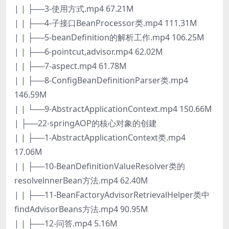
| | ├──3-使用方式.mp4 67.21M
| | ├──4-子接口BeanProcessor类.mp4 111.31M
| | ├──5-beanDefinition的解析工作.mp4 106.25M
| | ├──6-pointcut,advisor.mp4 62.02M
| | ├──7-aspect.mp4 61.78M
| | ├──8-ConfigBeanDefinitionParser类.mp4
146.59M
| | └──9-AbstractApplicationContext.mp4 150.66M
| ├──22-springAOP的核心对象的创建
| | ├──1-AbstractApplicationContext类.mp4
17.06M
| | ├──10-BeanDefinitionValueResolver类的
resolvelnnerBean方法.mp4 62.40M
| | ├──11-BeanFactoryAdvisorRetrievalHelper类中
findAdvisorBeans方法.mp4 90.95M
| | ├──12-问答.mp4 5.16M