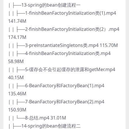
| ├──13-spring的bean创建流程一
| | ├──1-finishBeanFactoryInitialization类(1).mp4
141.74M
| | ├──2-finishBeanFactoryInitialization类(2）.mp4
174.17M
| | ├──3-prelnstantiateSingletons类.mp4 115.70M
| | ├──4-finishBeanFactoryInitialization类.mp4
58.98M
| | ├──5-缓存会不会引起缓存的泄露和getMer.mp4
40.15M
| | ├──6-BeanFactory和FactoryBean(1).mp4
135.46M
| | ├──7-BeanFactory和FactoryBean(2).mp4
150.93M
| | └──8-总结.mp4 31.01M
| ├──14-spring的bean创建流程二