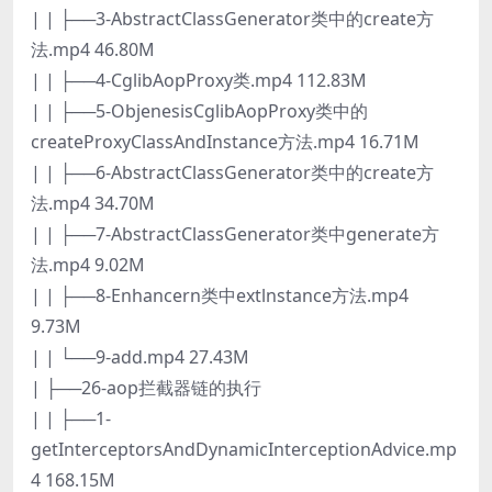
| | ├──3-AbstractClassGenerator类中的create方
法.mp4 46.80M
| | ├──4-CglibAopProxy类.mp4 112.83M
| | ├──5-ObjenesisCglibAopProxy类中的
createProxyClassAndInstance方法.mp4 16.71M
| | ├──6-AbstractClassGenerator类中的create方
法.mp4 34.70M
| | ├──7-AbstractClassGenerator类中generate方
法.mp4 9.02M
| | ├──8-Enhancern类中extlnstance方法.mp4
9.73M
| | └──9-add.mp4 27.43M
| ├──26-aop拦截器链的执行
| | ├──1-
getInterceptorsAndDynamicInterceptionAdvice.mp
4 168.15M