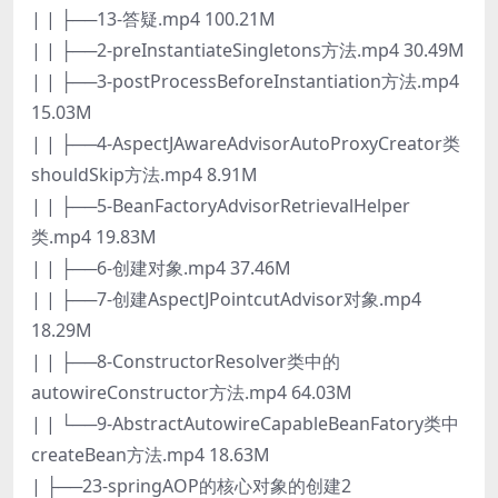
| | ├──13-答疑.mp4 100.21M
| | ├──2-preInstantiateSingletons方法.mp4 30.49M
| | ├──3-postProcessBeforeInstantiation方法.mp4
15.03M
| | ├──4-AspectJAwareAdvisorAutoProxyCreator类
shouldSkip方法.mp4 8.91M
| | ├──5-BeanFactoryAdvisorRetrievalHelper
类.mp4 19.83M
| | ├──6-创建对象.mp4 37.46M
| | ├──7-创建AspectJPointcutAdvisor对象.mp4
18.29M
| | ├──8-ConstructorResolver类中的
autowireConstructor方法.mp4 64.03M
| | └──9-AbstractAutowireCapableBeanFatory类中
createBean方法.mp4 18.63M
| ├──23-springAOP的核心对象的创建2