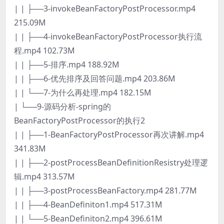
| | ├──3-invokeBeanFactoryPostProcessor.mp4
215.09M
| | ├──4-invokeBeanFactoryPostProcessor执行流
程.mp4 102.73M
| | ├──5-排序.mp4 188.92M
| | ├──6-优先排序及回答问题.mp4 203.86M
| | └──7-为什么再处理.mp4 182.15M
| └──9-源码分析-spring的
BeanFactoryPostProcessor的执行2
| | ├──1-BeanFactoryPostProcessor再次讲解.mp4
341.83M
| | ├──2-postProcessBeanDefinitionResistry处理逻
辑.mp4 313.57M
| | ├──3-postProcessBeanFactory.mp4 281.77M
| | ├──4-BeanDefiniton1.mp4 517.31M
| | └──5-BeanDefiniton2.mp4 396.61M