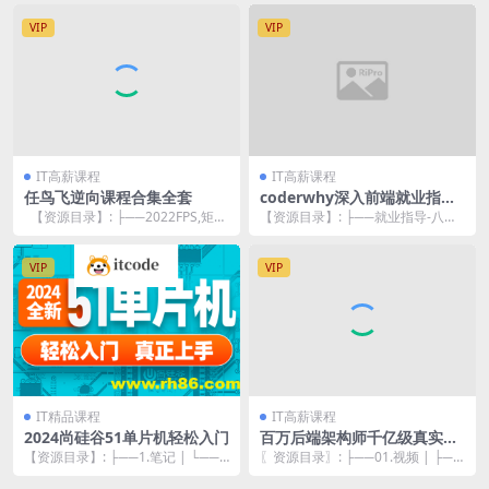
VIP
VIP
IT高薪课程
IT高薪课程
任鸟飞逆向课程合集全套
coderwhy深入前端就业指导
+八股文
【资源目录】: ├──2022FPS,矩
【资源目录】: ├──就业指导-八股
阵,骨骼,绘制,自瞄,U3...
文资料 | ├──code | | ├──0...
VIP
VIP
IT精品课程
IT高薪课程
2024尚硅谷51单片机轻松入门
百万后端架构师千亿级真实项
目案例实战营1期
【资源目录】: ├──1.笔记 | └──
〖资源目录〗: ├──01.视频 | ├──
尚硅谷嵌入式技术之51单片机2.0.
1-《技术经理管理课2期》01-技