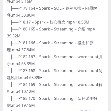
释.mp4 5.16M
| ├──P179.164 – Spark – SQL – 案例实操 – 问题解
释.mp4 33.86M
| ├──P18.17 – Spark – 核心概念.mp4 18.58M
| ├──P180.165 – Spark – Streaming – 介绍.mp4
39.52M
| ├──P181.166 – Spark – Streaming – 概念和原
理.mp4 37.84M
| ├──P182.167 – Spark – Streaming – wordcount演
示.mp4 65.35M
| ├──P183.168 – Spark – Streaming – wordcount问
题说明.mp4 65.39M
| ├──P184.169 – Spark – Streaming – wordcount解
析.mp4 10.12M
| ├──P185.170 – Spark – Streaming – 队列采集数
据.mp4 19.15M