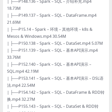
| ├──P148.136 – Spark – SQL – 介绍补充.mp4
18.73M
| ├──P149.137 – Spark – SQL – DataFrame.mp4
21.69M
| ├──P15.14 – Spark – 环境 – 其他环境 – k8s &
Mesos & Windows.mp4 30.54M
| ├──P150.138 – Spark – SQL – DataSet.mp4 5.07M
| ├──P151.139 – Spark – SQL – 基本API演示.mp4
33.76M
| ├──P152.140 – Spark – SQL – 基本API演示 –
SQL.mp4 42.19M
| ├──P153.141 – Spark – SQL – 基本API演示 – DSL语
法.mp4 22.54M
| ├──P154.142 – Spark – SQL – DataFrame & RDD转
换.mp4 32.27M
| ├──P155.143 – Spark – SQL – DataSet & RDD转