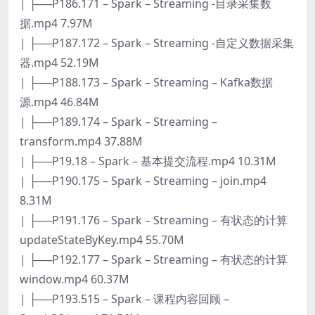
| ├──P186.171 – Spark – Streaming -目录采集数
据.mp4 7.97M
| ├──P187.172 – Spark – Streaming -自定义数据采集
器.mp4 52.19M
| ├──P188.173 – Spark – Streaming – Kafka数据
源.mp4 46.84M
| ├──P189.174 – Spark – Streaming –
transform.mp4 37.88M
| ├──P19.18 – Spark – 基本提交流程.mp4 10.31M
| ├──P190.175 – Spark – Streaming – join.mp4
8.31M
| ├──P191.176 – Spark – Streaming – 有状态的计算
updateStateByKey.mp4 55.70M
| ├──P192.177 – Spark – Streaming – 有状态的计算
window.mp4 60.37M
| ├──P193.515 – Spark – 课程内容回顾 –