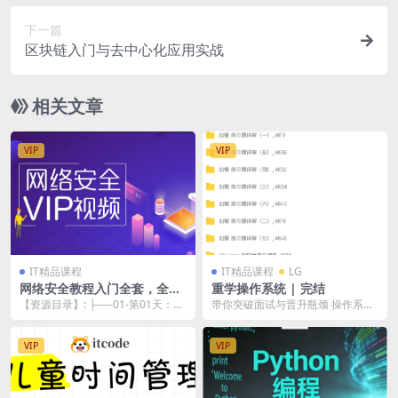
下一篇
区块链入门与去中心化应用实战
相关文章
VIP
VIP
IT精品课程
IT精品课程
LG
网络安全教程入门全套，全程
重学操作系统 | 完结
实战手把手教你
【资源目录】: ├──01-第01天：如
带你突破面试与晋升瓶颈 操作系统
何成为黑客.mp4 29.44M ├──...
（Operating System）作为一门计
算...
VIP
VIP