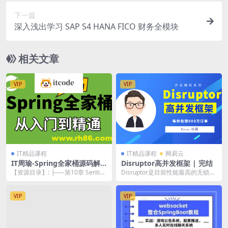
下一篇
深入浅出学习 SAP S4 HANA FICO 财务全模块
相关文章
VIP
VIP
IT精品课程
IT精品课程
网易云
IT周瑜-Spring全家桶源码解
Disruptor高并发框架 | 完结
析系列课程
【资源目录】: ├──第10章 Sentine
Disruptor是目前性能最高的无锁并
l | ├──10-1 Senti...
发编程框架之一，具有单线程每秒
处理6百万...
VIP
VIP