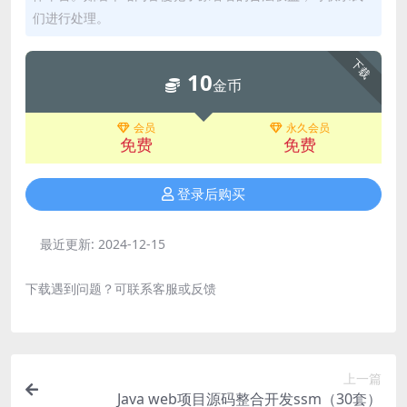
们进行处理。
下载
10
金币
会员
永久会员
免费
免费
登录后购买
最近更新:
2024-12-15
下载遇到问题？可联系客服或反馈
上一篇
Java web项目源码整合开发ssm（30套）