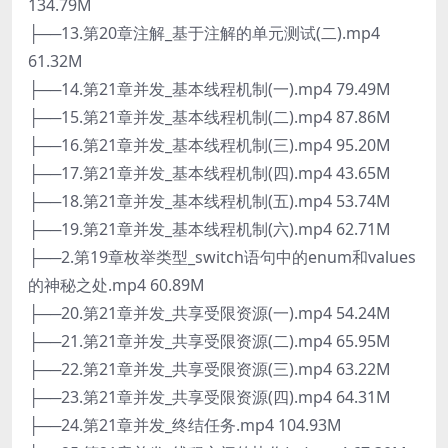
134.79M
├──13.第20章注解_基于注解的单元测试(二).mp4
61.32M
├──14.第21章并发_基本线程机制(一).mp4 79.49M
├──15.第21章并发_基本线程机制(二).mp4 87.86M
├──16.第21章并发_基本线程机制(三).mp4 95.20M
├──17.第21章并发_基本线程机制(四).mp4 43.65M
├──18.第21章并发_基本线程机制(五).mp4 53.74M
├──19.第21章并发_基本线程机制(六).mp4 62.71M
├──2.第19章枚举类型_switch语句中的enum和values
的神秘之处.mp4 60.89M
├──20.第21章并发_共享受限资源(一).mp4 54.24M
├──21.第21章并发_共享受限资源(二).mp4 65.95M
├──22.第21章并发_共享受限资源(三).mp4 63.22M
├──23.第21章并发_共享受限资源(四).mp4 64.31M
├──24.第21章并发_终结任务.mp4 104.93M