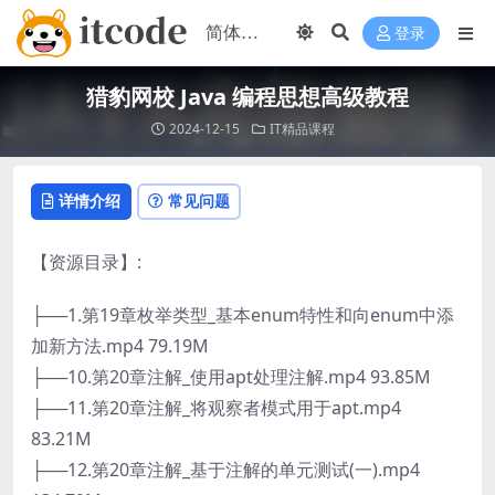
登录
猎豹网校 Java 编程思想高级教程
2024-12-15
IT精品课程
详情介绍
常见问题
【资源目录】:
├──1.第19章枚举类型_基本enum特性和向enum中添
加新方法.mp4 79.19M
├──10.第20章注解_使用apt处理注解.mp4 93.85M
├──11.第20章注解_将观察者模式用于apt.mp4
83.21M
├──12.第20章注解_基于注解的单元测试(一).mp4