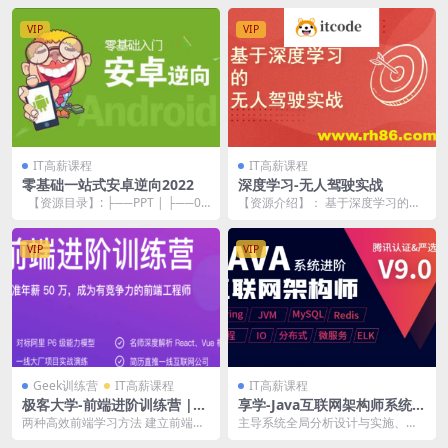
VIP
VIP
IT高薪课程
IT高薪课程
零基础一站式安卓逆向2022
深度学习-无人驾驶实战
【资源目录】: ├──PPT | ├──0
【资源介绍】： 基于深度学习的无
1.安卓逆向安全2022...
人驾驶领域经典算法及其应用实
战，全部算法均展开源...
VIP
VIP
Geek训练营
IT高薪课程
IT高薪课程
极客大学-前端进阶训练营 |
享学-Java互联网架构师系统进
完结
阶课程（三期VIP） | 完结
两种高效前端学习方法 建立前端体
主导系统全局分析设计与实施、负
系架构 明确前端工程师的发展方向
责软件架构和关键技术主导系统全