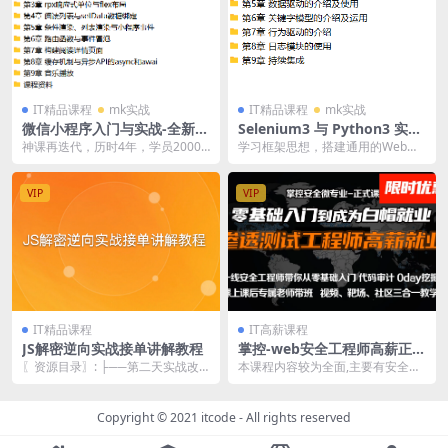
IT精品课程
mk实战
IT精品课程
mk实战
微信小程序入门与实战-全新版
Selenium3 与 Python3 实战
| 完结
Web自动化测试框架 | 完结
神课再迭代，历时4年，学员20000
学习框架思想，搭建通用的Web自
+，始终与微信官方同步，缔造全网
动化测试框架 本课程从实战项目验
首屈一指的精...
证码破解出发，学...
VIP
VIP
IT精品课程
IT高薪课程
JS解密逆向实战接单讲解教程
掌控-web安全工程师高薪正式
班14期|价值6798元|2022年|
〖资源目录〗: ├──第二天实战改
本课程内容较为全面,主要有安全开
重磅首发|课件齐全|完结
写某站自写js加密算法.avi 679.11
发基础,漏洞利用进阶、漏洞挖掘基
M...
础、0day挖掘...
Copyright © 2021
itcode
- All rights reserved