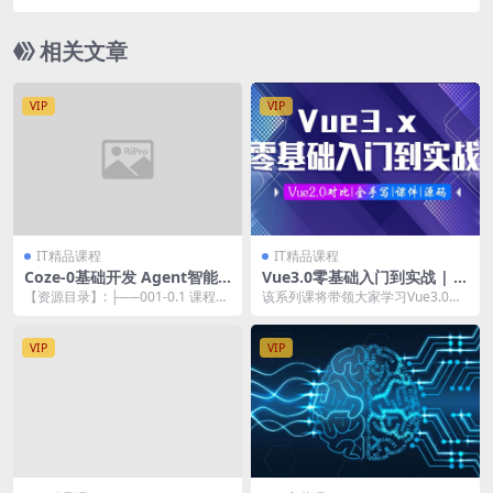
相关文章
VIP
VIP
IT精品课程
IT精品课程
Coze-0基础开发 Agent智能
Vue3.0零基础入门到实战 | 完
体教程：不需要懂编程，做属
结
【资源目录】: ├──001-0.1 课程介
该系列课将带领大家学习Vue3.0新
于自己的对话机器人
绍.mp4 24.39M ├──00...
特性，并以实际项目为载体掌握vue
项目的开发...
VIP
VIP