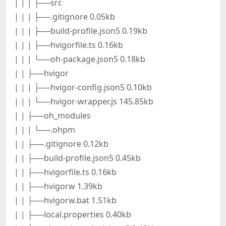
| | | ├──src
| | | ├──.gitignore 0.05kb
| | | ├──build-profile.json5 0.19kb
| | | ├──hvigorfile.ts 0.16kb
| | | └──oh-package.json5 0.18kb
| | ├──hvigor
| | | ├──hvigor-config.json5 0.10kb
| | | └──hvigor-wrapper.js 145.85kb
| | ├──oh_modules
| | | └──.ohpm
| | ├──.gitignore 0.12kb
| | ├──build-profile.json5 0.45kb
| | ├──hvigorfile.ts 0.16kb
| | ├──hvigorw 1.39kb
| | ├──hvigorw.bat 1.51kb
| | ├──local.properties 0.40kb