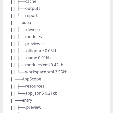
| | | ├──cache
| | | ├──outputs
| | | └──report
| | ├──.idea
| | | ├──.deveco
| | | ├──modules
| | | ├──previewer
| | | ├──.gitignore 0.05kb
| | | ├──.name 0.01kb
| | | ├──modules.xml 0.42kb
| | | └──workspace.xml 3.55kb
| | ├──AppScope
| | | ├──resources
| | | └──app.json5 0.21kb
| | ├──entry
| | | ├──.preview