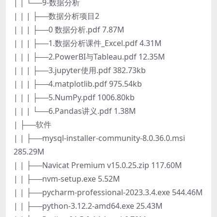
| | └──9-数据分析
| | | ├──数据分析项目2
| | | ├──0 数据分析.pdf 7.87M
| | | ├──1.数据分析课件_Excel.pdf 4.31M
| | | ├──2.PowerBI与Tableau.pdf 12.35M
| | | ├──3.jupyter使用.pdf 382.73kb
| | | ├──4.matplotlib.pdf 975.54kb
| | | ├──5.NumPy.pdf 1006.80kb
| | | └──6.Pandas讲义.pdf 1.38M
| ├──软件
| | ├──mysql-installer-community-8.0.36.0.msi
285.29M
| | ├──Navicat Premium v15.0.25.zip 117.60M
| | ├──nvm-setup.exe 5.52M
| | ├──pycharm-professional-2023.3.4.exe 544.46M
| | ├──python-3.12.2-amd64.exe 25.43M