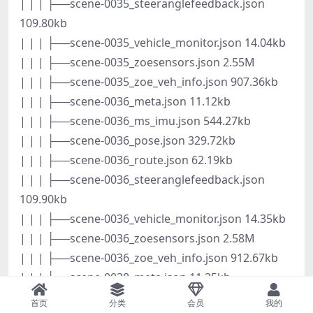
| | | ├──scene-0035_steeranglefeedback.json
109.80kb
| | | ├──scene-0035_vehicle_monitor.json 14.04kb
| | | ├──scene-0035_zoesensors.json 2.55M
| | | ├──scene-0035_zoe_veh_info.json 907.36kb
| | | ├──scene-0036_meta.json 11.12kb
| | | ├──scene-0036_ms_imu.json 544.27kb
| | | ├──scene-0036_pose.json 329.72kb
| | | ├──scene-0036_route.json 62.19kb
| | | ├──scene-0036_steeranglefeedback.json
109.90kb
| | | ├──scene-0036_vehicle_monitor.json 14.35kb
| | | ├──scene-0036_zoesensors.json 2.58M
| | | ├──scene-0036_zoe_veh_info.json 912.67kb
| | | ├──scene-0038_meta.json 11.35kb
| | | ├──scene-0038_ms_imu.json 544.89kb
首页
分类
会员
我的