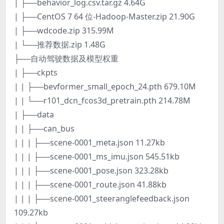
| ├──behavior_log.csv.tar.gz 4.64G
| ├──CentOS 7 64 位-Hadoop-Master.zip 21.90G
| ├──wdcode.zip 315.99M
| └──推荐数据.zip 1.48G
├──自动驾驶数据及模型权重
| ├──ckpts
| | ├──bevformer_small_epoch_24.pth 679.10M
| | └──r101_dcn_fcos3d_pretrain.pth 214.78M
| ├──data
| | ├──can_bus
| | | ├──scene-0001_meta.json 11.27kb
| | | ├──scene-0001_ms_imu.json 545.51kb
| | | ├──scene-0001_pose.json 323.28kb
| | | ├──scene-0001_route.json 41.88kb
| | | ├──scene-0001_steeranglefeedback.json
109.27kb