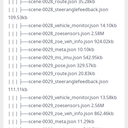
| | | ├──scene-0028_route.json 35.28kb
| | | ├──scene-0028_steeranglefeedback.json
109.53kb
| | | ├──scene-0028_vehicle_monitor.json 14.10kb
| | | ├──scene-0028_zoesensors.json 2.58M
| | | ├──scene-0028_zoe_veh_info.json 924.02kb
| | | ├──scene-0029_meta.json 10.10kb
| | | ├──scene-0029_ms_imu.json 542.95kb
| | | ├──scene-0029_pose.json 329.57kb
| | | ├──scene-0029_route.json 20.83kb
| | | ├──scene-0029_steeranglefeedback.json
111.11kb
| | | ├──scene-0029_vehicle_monitor.json 13.58kb
| | | ├──scene-0029_zoesensors.json 2.56M
| | | ├──scene-0029_zoe_veh_info.json 862.46kb
| | | ├──scene-0030_meta.json 11.29kb