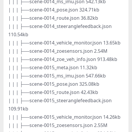
| | | ├──scene-0014_ms_imu.json 542.13kb
| | | ├──scene-0014_pose.json 324.71kb
| | | ├──scene-0014_route.json 36.82kb
| | | ├──scene-0014_steeranglefeedback.json
110.54kb
| | | ├──scene-0014_vehicle_monitor.json 13.65kb
| | | ├──scene-0014_zoesensors.json 2.54M
| | | ├──scene-0014_zoe_veh_info.json 913.48kb
| | | ├──scene-0015_meta.json 11.32kb
| | | ├──scene-0015_ms_imu.json 547.66kb
| | | ├──scene-0015_pose.json 325.08kb
| | | ├──scene-0015_route.json 42.43kb
| | | ├──scene-0015_steeranglefeedback.json
109.91kb
| | | ├──scene-0015_vehicle_monitor.json 14.26kb
| | | ├──scene-0015_zoesensors.json 2.55M