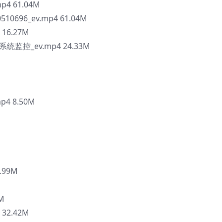
p4 61.04M
10696_ev.mp4 61.04M
16.27M
系统监控_ev.mp4 24.33M
 8.50M
.99M
M
32.42M