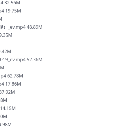
 32.56M
 19.75M
M
ev.mp4 48.89M
9.35M
.42M
19_ev.mp4 52.36M
0M
4 62.78M
 17.86M
7.92M
58M
14.15M
00M
.98M