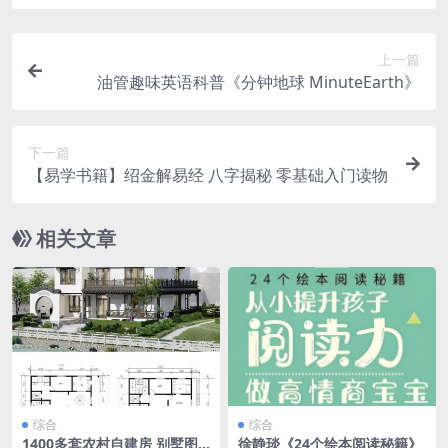
上一篇
油管趣味英语科普《分钟地球 MinuteEarth》
下一篇
【易学书籍】绍金解易经 八字揭秘 零基础入门读物
相关文章
综合
综合
1400多套农村自建房 别墅图
徐静琰《24个绘本阅读秘籍》