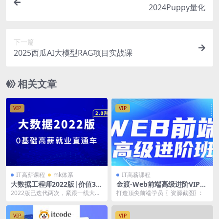
2024Puppy量化
下一篇
2025西瓜AI大模型RAG项目实战课
相关文章
VIP
VIP
IT高薪课程
mk体系
IT高薪课程
大数据工程师2022版|价值34
金渡-Web前端高级进阶VIP班
88元|完结
【四期】| 完结
2022版已迭代两次，紧跟一线大厂
打造顶尖前端学员 〖资源截图〗:
用人需求，对标高薪就业标准 Java/
Scal...
VIP
VIP