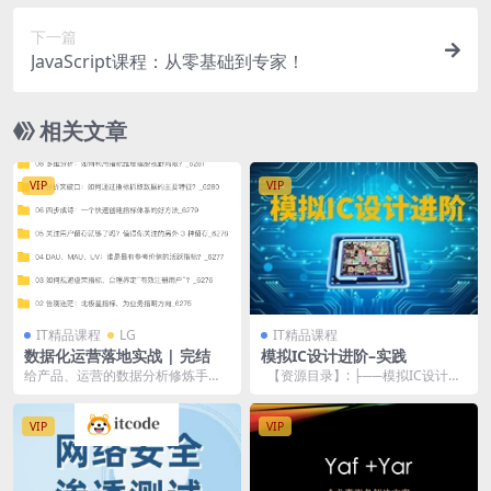
下一篇
JavaScript课程：从零基础到专家！
相关文章
VIP
VIP
IT精品课程
LG
IT精品课程
数据化运营落地实战 | 完结
模拟IC设计进阶–实践
给产品、运营的数据分析修炼手册
【资源目录】: ├──模拟IC设计实
数据时代，无论是产品、运营，还
践——Cadence入门 | ...
是任何互联网业务岗...
VIP
VIP