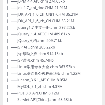
| ├──jBPM 4.4 API.chm 274.65kb
| ├──jdk 1.7_api_doc.CHM 21.91M
| ├──JDK_API_1_6_zh_CN(1).CHM 35.21M
| ├──JDK_API_1_6_zh_CN.CHM 35.21M
| ├──jquery1.7 中文手册.chm 297.22kb
| ├──JQuery_1.4_API.CHM 489.61kb
| ├──jQuery文档.chm 209.71kb
| ├──JSP API.chm 285.22kb
| ├──Jsp帮助文档.chm 914.13kb
| ├──JSP语法.chm 45.74kb
| ├──Linux常用命令大全.chm 363.53kb
| ├──Linux基础命令教程豪华版.chm 1.22M
| ├──lucene_3.6.1_API.CHM 8.05M
| ├──MySQL_5.1_zh.chm 4.37M
| ├──POI_3.8_API.CHM 8.12M
| ├──Servlet API[China].chm 65.68kb