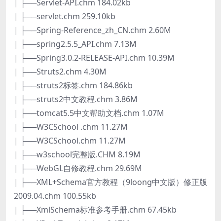
| ├──Servlet-API.chm 184.02kb
| ├──servlet.chm 259.10kb
| ├──Spring-Reference_zh_CN.chm 2.60M
| ├──spring2.5.5_API.chm 7.13M
| ├──Spring3.0.2-RELEASE-API.chm 10.39M
| ├──Struts2.chm 4.30M
| ├──struts2标签.chm 184.86kb
| ├──struts2中文教程.chm 3.86M
| ├──tomcat5.5中文帮助文档.chm 1.07M
| ├──W3CSchool .chm 11.27M
| ├──W3CSchool.chm 11.27M
| ├──w3school完整版.CHM 8.19M
| ├──WebGL自修教程.chm 29.69M
| ├──XML+Schema官方教程（9loong中文版）修正版
2009.04.chm 100.55kb
| ├──XmlSchema标准参考手册.chm 67.45kb