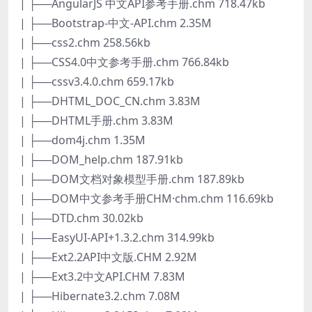
| ├──AngularJS 中文API参考手册.chm 718.47kb
| ├──Bootstrap-中文-API.chm 2.35M
| ├──css2.chm 258.56kb
| ├──CSS4.0中文参考手册.chm 766.84kb
| ├──cssv3.4.0.chm 659.17kb
| ├──DHTML_DOC_CN.chm 3.83M
| ├──DHTML手册.chm 3.83M
| ├──dom4j.chm 1.35M
| ├──DOM_help.chm 187.91kb
| ├──DOM文档对象模型手册.chm 187.89kb
| ├──DOM中文参考手册CHM·chm.chm 116.69kb
| ├──DTD.chm 30.02kb
| ├──EasyUI-API+1.3.2.chm 314.99kb
| ├──Ext2.2API中文版.CHM 2.92M
| ├──Ext3.2中文API.CHM 7.83M
| ├──Hibernate3.2.chm 7.08M