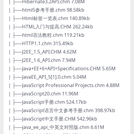
| ├──Hibernate3.2API.chm 7.08M
| ├──html5参考手册.chm 98.58kb
| ├──Html标签一览表.chm 140.89kb
| ├──HTML入门与提高.CHM 262.24kb
| ├──html语法教程.chm 119.21kb
| ├──HTTP1.1.chm 315.49kb
| ├──J2EE_1.5_API.CHM 4.62M
| ├──J2EE_1.6_API.chm 7.94M
| ├──Java+EE+6+API+Specifications.CHM 5.65M
| ├──JavaEE_API_5[1].0.chm 5.04M
| ├──JavaScript Professional Projects.chm 4.88M
| ├──JavaScript20.chm 11.96M
| ├──JavaScript手册.chm 524.17kb
| ├──JavaScript语言中文参考手册.chm 398.97kb
| ├──JavaScript中文手册.CHM 542.96kb
| ├──java_ee_api_中英文对照版.chm 6.61M