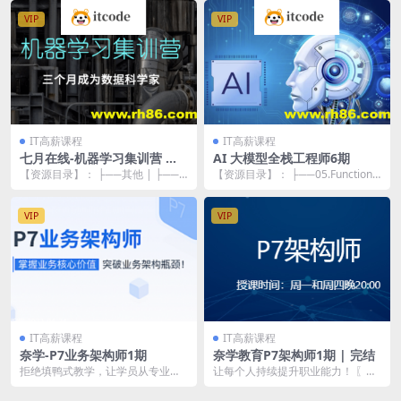
VIP
VIP
IT高薪课程
IT高薪课程
七月在线-机器学习集训营 第
AI 大模型全栈工程师6期
九期
【资源目录】： ├──其他 | ├──
【资源目录】： ├──05.Function
概率论.mp4 190.81M | ├──...
Calling_ev.mp4 72...
VIP
VIP
IT高薪课程
IT高薪课程
奈学-P7业务架构师1期
奈学教育P7架构师1期 | 完结
拒绝填鸭式教学，让学员从专业知
让每个人持续提升职业能力！ 〖资
识，专业技能，通用能力，组织影
源目录〗:
响力4个维度全面培养...