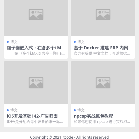
博文
博文
痞子衡嵌入式：在含多个i.MX
基于 Docker 搭建 FRP 内网
RT的主从系统中共享一颗Flas
穿透开源项目（很简单哒）
在 《多个i.MXRT共享一颗Flas
官方有提供 中文文档，可以根据文
h启动的方法与实践(下篇)
h启动的方法与实践(上)》 一文里痞
档进行操作，虽然他的文档对配置
子...
项都有介绍，但我个...
博文
博文
iOS开发基础142-广告归因
npcap实战抓包教程
IDFA是分配给每个设备的唯一标识
如果你想使用 npcap 进行实战抓
符，广告商和开发者可以利用IDFA
包，以下是具体步骤：
跟踪用户对广...
Copyright © 2021
itcode
- All rights reserved