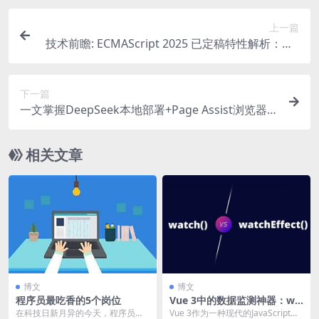
上一篇
技术前瞻: ECMAScript 2025 已定稿特性解析：让 J
avaScript 更优雅
下一篇
一文掌握DeepSeek本地部署+Page Assist浏览器
插件+C#接口调用+局域网访问！全攻略来了！
相关文章
博文
博文
程序员最吃香的5个岗位
Vue 3中的数据监测神器：wa
tch vs watchEffect
在科技日新月异的今天，程序员成
Vue 3作为一种现代的JavaScript框