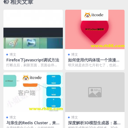
相关文章
博文
博文
Firefox下javascript调试方法
如何使用代码体现一个浪漫七
夕
打断点后，刷新页面，页面会停留
明天就是农历七月初七了，也就是
在断点处，按下 F10 按钮，让代码
我们传统的七夕节日要来了。七夕
继续，会看到后...
作为一个重大传统节日...
博文
博文
与亲生的Redis Cluster，来一
深度解析3D模型生成器：基于
次灵魂交流
StyleGAN3与PyTorch3D的多
文章转载自公众号：小姐姐的味道
相较于成熟的2D生成技术，3D生成