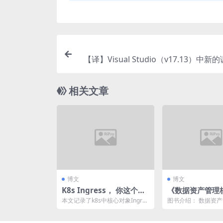
【译】Visual Studio（v17.13）中
相关文章
博文
博文
K8s Ingress， 你这个老
《数据资产管理
6
与应用》读书笔
本文记录了k8s中核心对象Ingres
图书介绍： 数据资
章：数据服务(二
s的产生背景和实现机制。
术与应用
资产管理核心技