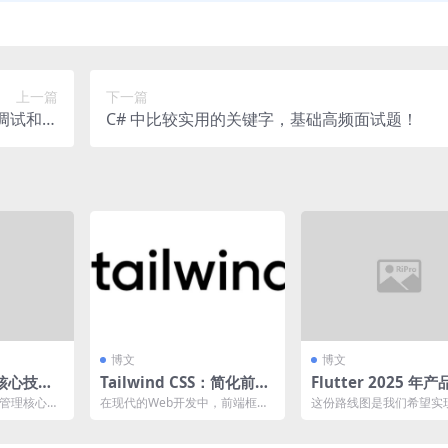
上一篇
下一篇
新的调试和分
C# 中比较实用的关键字，基础高频面试题！
析特性
博文
博文
核心技术
Tailwind CSS：简化前端
Flutter 2025 年
记-第五
开发的全新框架
图发布
产管理核心技
在现代的Web开发中，前端框架
这份路线图是我们希望实
),《数据
和库扮演着至关重要的角色，它
景目标，主要由我们这些在
们简化了复杂的CSS编...
gle 任职、从事 ...
术与应