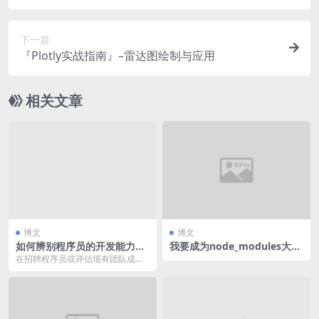
下一篇
『Plotly实战指南』–雷达图绘制与应用
相关文章
博文
博文
如何辨别程序员的开发能力：
我要成为node_modules大
关键指标与评估方法
师!(一):包管理器选择,依赖关
在招聘程序员或评估现有团队成员
系分析
的开发能力时，准确判断其技术水
平和潜力是至关重要的...