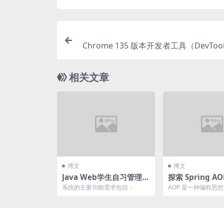
Chrome 135 版本开发者工具（DevTo
相关文章
博文
博文
Java Web学生自习管理系
探索 Spring 
统
解析与实战应用
系统的主要功能需求包括：
AOP 是一种编程思
切关注点（如日志记
查、事务管理等）从核.