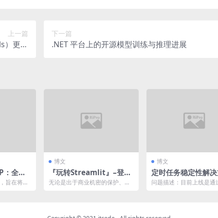
上一篇
下一篇
ols）更新
.NET 平台上的开源模型训练与推理进展
内容
博文
博文
AOP：全面
『玩转Streamlit』–登录
定时任务稳定性解决
认证机制
healthchecks监
想，旨在将横
无论是出于商业机密的保护、用
问题描述：目前上线是通
录、安全检
户隐私的维护，还是为了满足日
在salt服务器分发的方式
..
益严格的合规要求，确保只...
方式不透明，还存在手...