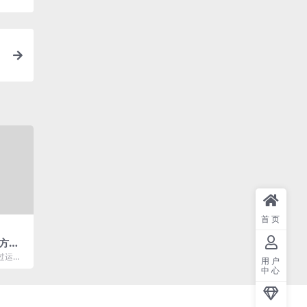
首页
方案-
控系统
过运维
用户
，发布
中心