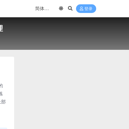
登录
理
的
练
上部