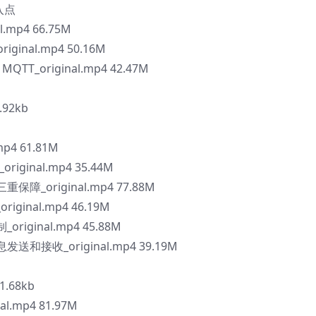
入点
mp4 66.75M
ginal.mp4 50.16M
_original.mp4 42.47M
92kb
p4 61.81M
iginal.mp4 35.44M
障_original.mp4 77.88M
ginal.mp4 46.19M
iginal.mp4 45.88M
和接收_original.mp4 39.19M
.68kb
al.mp4 81.97M