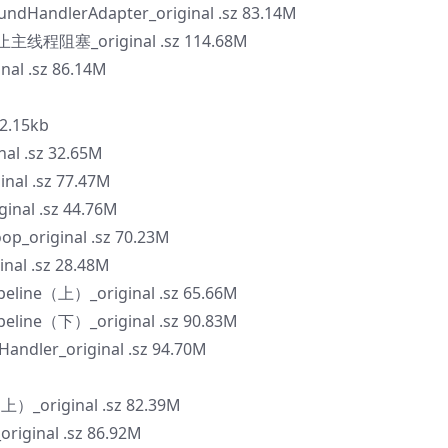
andlerAdapter_original .sz 83.14M
防止主线程阻塞_original .sz 114.68M
al .sz 86.14M
.15kb
 .sz 32.65M
al .sz 77.47M
al .sz 44.76M
original .sz 70.23M
al .sz 28.48M
line（上）_original .sz 65.66M
line（下）_original .sz 90.83M
ler_original .sz 94.70M
_original .sz 82.39M
ginal .sz 86.92M