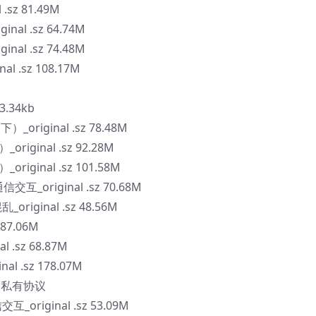
.sz 81.49M
al .sz 64.74M
al .sz 74.48M
l .sz 108.17M
.34kb
_original .sz 78.48M
iginal .sz 92.28M
iginal .sz 101.58M
交互_original .sz 70.68M
ginal .sz 48.56M
87.06M
 .sz 68.87M
l .sz 178.07M
定义私有协议
riginal .sz 53.09M