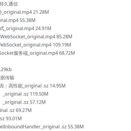
议持久通信
riginal.mp4 21.28M
al.mp4 55.38M
_original.mp4 24.91M
bSocket_original.mp4 85.28M
Socket_original.mp4 109.19M
ket服务端_original.mp4 68.72M
29kb
数据传输
：高性能_original .sz 14.95M
iginal .sz 119.50M
iginal .sz 57.12M
l .sz 69.27M
sz 93.01M
boundHandler_original .sz 55.38M