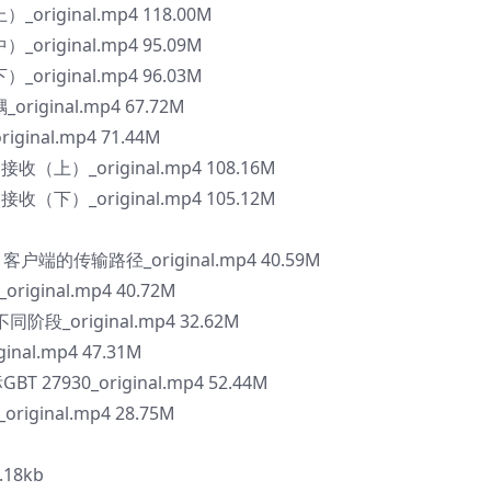
_original.mp4 118.00M
_original.mp4 95.09M
_original.mp4 96.03M
riginal.mp4 67.72M
inal.mp4 71.44M
上）_original.mp4 108.16M
下）_original.mp4 105.12M
端的传输路径_original.mp4 40.59M
ginal.mp4 40.72M
阶段_original.mp4 32.62M
nal.mp4 47.31M
7930_original.mp4 52.44M
ginal.mp4 28.75M
18kb