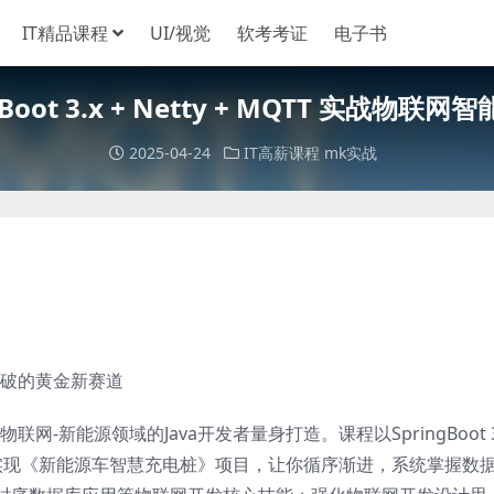
IT精品课程
UI/视觉
软考考证
电子书
gBoot 3.x + Netty + MQTT 实战物联
2025-04-24
IT高薪课程
mk实战
突破的黄金新赛道
-新能源领域的Java开发者量身打造。课程以SpringBoot 3
把手带你实现《新能源车智慧充电桩》项目，让你循序渐进，系统掌握数