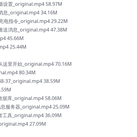
置_original.mp4 58.97M
original.mp4 34.16M
指令_original.mp4 29.22M
送消息_original.mp4 47.38M
4 45.66M
mp4 25.44M
开始_original.mp4 70.16M
l.mp4 80.34M
37_original.mp4 38.59M
.59M
_original.mp4 58.06M
服务器_original.mp4 25.09M
_original.mp4 36.09M
inal.mp4 27.09M