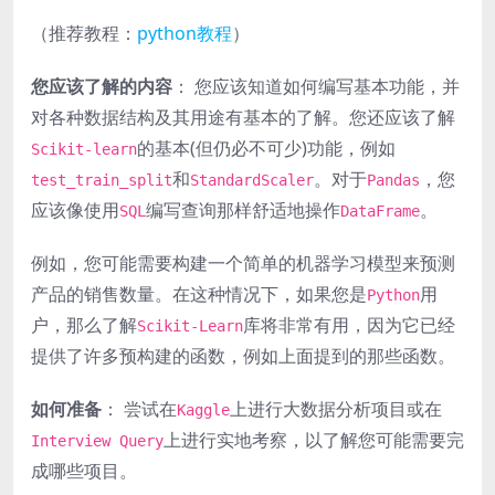
（推荐教程：
python教程
）
您应该了解的内容
： 您应该知道如何编写基本功能，并
对各种数据结构及其用途有基本的了解。您还应该了解
的基本(但仍必不可少)功能，例如
Scikit-learn
和
。对于
，您
test_train_split
StandardScaler
Pandas
应该像使用
编写查询那样舒适地操作
。
SQL
DataFrame
例如，您可能需要构建一个简单的机器学习模型来预测
产品的销售数量。在这种情况下，如果您是
用
Python
户，那么了解
库将非常有用，因为它已经
Scikit-Learn
提供了许多预构建的函数，例如上面提到的那些函数。
如何准备
： 尝试在
上进行大数据分析项目或在
Kaggle
上进行实地考察，以了解您可能需要完
Interview Query
成哪些项目。