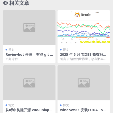
相关文章
博文
博文
Reviewbot 开源 | 有些 git c
2025 年 5 月 TIOBE 指数解
ommit 记录真的不敢恭维, 我
读：Python 为何能称霸编程
比如这种:
引言 在编程的世界里，总有那么几
推荐每位工程师都常用 git re
语言排行榜？附学习攻略
种语言，像璀璨的星辰般耀眼。20
base 和 git commit –amen
25 年 5 月...
d
博文
博文
从0到1构建开源 vue-uniapp-
windows11 安装CUDA Tool