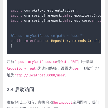
import
import
 org.springframework.
data
import
 org.springframework.
data
.rest.core.
annotati
@RepositoryRestResource(path = 
"user"
)
public
interface
UserRepository
extends
CrudReposi
}
注解
是
用于暴露
RepositoryRestResource
Data REST
，
为访问路径，设置为
，则访问地
Repository
path
user
址为
。
http://localhost:8080/user
2.4 启动访问
准备好以上代码，直接启动
应用即可，我们
Springboot