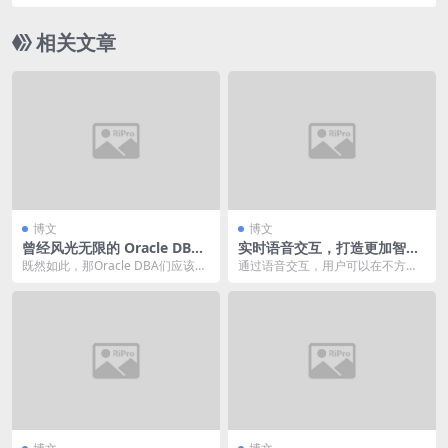
平
相关文章
博文
博文
曾经风光无限的 Oracle DBA
实时语音交互，打造更加智能
已经落伍了吗？
便捷的应用
既然如此，那Oracle DBA们应该如
通过语音交互，用户可以在不方便
何破局呢？
使用触屏操作例如驾驶、烹饪时通
过语音指令进行操作；...