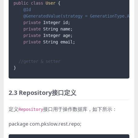
public
class
User
 {

@Id
@GeneratedValue(strategy = GenerationType.AUTO
private
 Integer id;

private
 String name;

private
 Integer age;

private
 String email;

//getter & setter
}
2.3 Repository接口定义
定义
接口用于操作数据库，如下所示：
Repository
package com.pkslow.rest.repo;