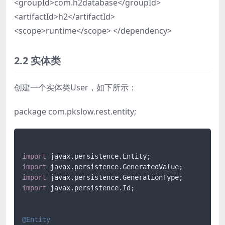
<groupId>com.h2database</groupId>
<artifactId>h2</artifactId>
<scope>runtime</scope> </dependency>
2.2 实体类
创建一个实体类User，如下所示：
package com.pkslow.rest.entity;
import
import
import
import
 javax.persistence.Id;

@Entity