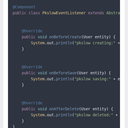
@Component
public
class
PkslowEventListener
extends
AbstractR
@Override
public
void
onBeforeCreate
(
User entity
) {

System
.
out
.
println
(
"pkslow creating:"
 + ent
    }

@Override
public
void
onBeforeSave
(
User entity
) {

System
.
out
.
println
(
"pkslow saving:"
 + entit
    }

@Override
public
void
onAfterDelete
(
User entity
) {

System
.
out
.
println
(
"pkslow deleted:"
 + enti
    }

}