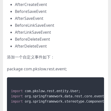
AfterCreateEvent
BeforeSaveEvent
AfterSaveEvent
BeforeLinkSaveEvent
AfterLinkSaveEvent
BeforeDeleteEvent
AfterDeleteEvent
添加一个自定义事件如下：
package com.pkslow.rest.event;
import
 com.
pkslow
.
rest
.
entity
.
User
import
 org.
springframework
.
data
.
rest
.
core
.
event
.
Ab
import
 org.
springframework
.
stereotype
.
Component
;
