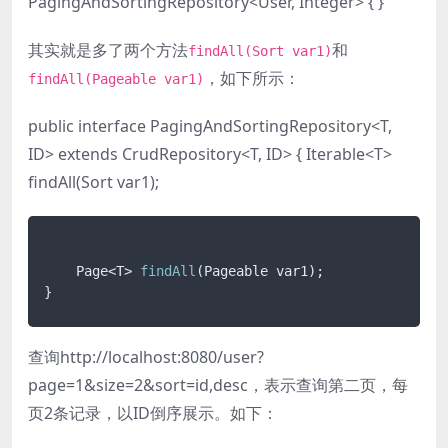
PagingAndSortingRepository<User, Integer> { }
其实就是多了两个方法
和
findAll(Sort var1)
，如下所示：
findAll(Pageable var1)
public interface PagingAndSortingRepository<T,
ID> extends CrudRepository<T, ID> { Iterable<T>
findAll(Sort var1);
    Page<T> 
findAll
(Pageable var1);

}
查询http://localhost:8080/user?
page=1&size=2&sort=id,desc，表示查询第二页，每
页2条记录，以ID倒序展示。如下：