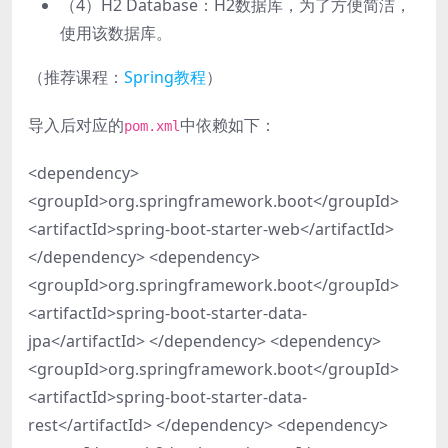
（4）H2 Database：H2数据库，为了方便简洁，
使用该数据库。
（推荐课程：
Spring教程
）
导入后对应的
中依赖如下：
pom.xml
<dependency>
<groupId>org.springframework.boot</groupId>
<artifactId>spring-boot-starter-web</artifactId>
</dependency> <dependency>
<groupId>org.springframework.boot</groupId>
<artifactId>spring-boot-starter-data-
jpa</artifactId> </dependency> <dependency>
<groupId>org.springframework.boot</groupId>
<artifactId>spring-boot-starter-data-
rest</artifactId> </dependency> <dependency>