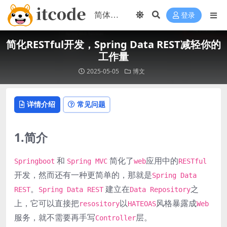
登录
简化RESTful开发，Spring Data REST减轻你的
工作量
2025-05-05
博文
详情介绍
常见问题
1.简介
和
简化了
应用中的
Springboot
Spring MVC
web
RESTful
开发，然而还有一种更简单的，那就是
Spring Data
。
建立在
之
REST
Spring Data REST
Data Repository
上，它可以直接把
以
风格暴露成
resository
HATEOAS
Web
服务，就不需要再手写
层。
Controller