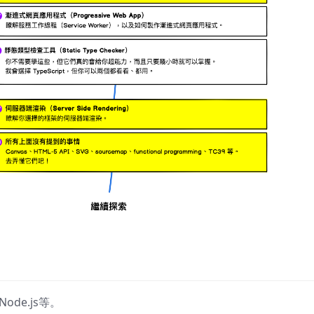
ode.js等。