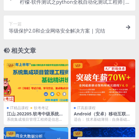
柠檬-软件测试之python全栈自动化测试工程师|价
值6980元|完结
下一篇
等级保护2.0和企业网络安全解决方案 | 完结
相关文章
VIP
VIP
IT精品课程
软考考证
IT高薪课程
江山.202205.软考中级系统集
Android（安卓）移动互联网
成项目管理工程师
架构开发（VIP班）1期 | 完结
系统集成项目管理工程师是信息产
适合： 技术基础薄弱：自身基础较
业部和人事部举办的软考中新增的
差，只经历过快餐式的技术培训，
一门考试。软考全称全...
缺少系统学习经验，...
VIP
VIP