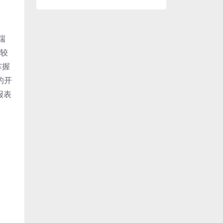
端
到较
掌握
a的开
报表