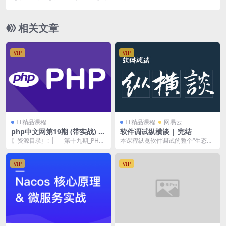
相关文章
VIP
VIP
IT精品课程
IT精品课程
网易云
php中文网第19期 (带实战) |
软件调试纵横谈 | 完结
完结
〖资源目录〗: ├──第十九期_PHP
本课程纵览软件调试的整个“生态系
编程 | ├──第10章 0428-会话控...
统”，从CPU、操作系统、编译器和
调试器四个纵向...
VIP
VIP