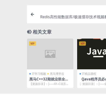
Redis高性能数据库/极速缓存技术视频教
相关文章
VIP
VIP
IT学习视频
黑马博学谷
IT精品课程
黑马C++32期就业班全套
《Java程序员必
教程+资料
x》课程2022
【资源目录】: ├──01-C语言基
〖资源目录〗: ├─
础 | ├──C语言基础-第01天(hel
频 | ├──000.linu
l...
...