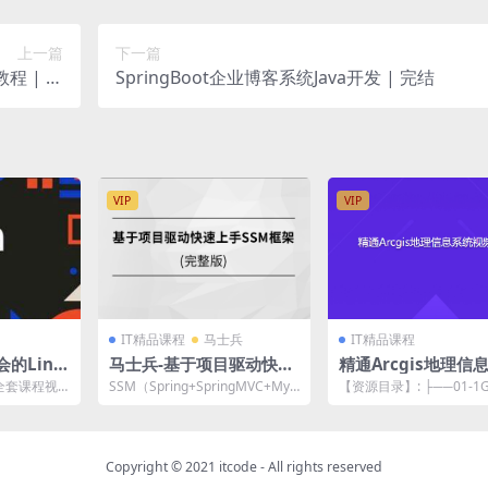
上一篇
下一篇
程 | 完
SpringBoot企业博客系统Java开发 | 完结
结
VIP
VIP
IT精品课程
马士兵
IT精品课程
会的Linu
马士兵-基于项目驱动快速
精通Arcgis地理信
上手SSM框架| 完结
视频教程
─全套课程视
SSM（Spring+SpringMVC+MyB
【资源目录】: ├──01-1
x先导片.mp4
atis）框架集由Spring、...
原理与ArcGIS软件.avi 7.23
Copyright © 2021
itcode
- All rights reserved